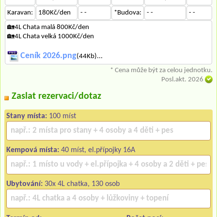
Karavan:
180Kč/den
- -
*Budova:
- -
- -
🏡4L Chata malá 800Kč/den
🏡4L Chata velká 1000Kč/den
Ceník 2026.png
(44Kb)...
* Cena může být za celou jednotku.
Posl.akt. 2026
Zaslat rezervaci/dotaz
Stany místa:
100 míst
Kempová místa:
40 míst, el.přípojky 16A
Ubytování:
30x 4L chatka, 130 osob