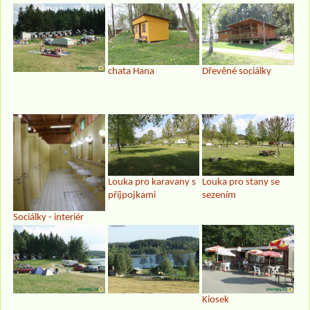
chata Hana
Dřevěné sociálky
Louka pro karavany s
Louka pro stany se
příjpojkami
sezením
Sociálky - interiér
Kiosek