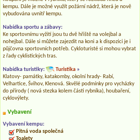
kempu. Dále je možné využít požární nádrž, která je nově
vybudována uvnitř kempu.
Nabídka sportu a zábavy:
Ke sportovnímu vyžití jsou tu dvě hřiště na volejbal a
nohejbal. Dále si můžete zajezdit na koni a k dispozici je i
půjčovna sportovních potřeb. Cykloturisté si mohou vybrat
z řady cyklistických tras.
Nabídka turistiky:
Turistika
»
Klatovy- památky, katakomby, okolní hrady- Rabí,
Velhartice, Švihov, Klenová. Skvělé podmínky pro vycházky
do přírody ( nová stezka kolem části rybníka), houbaření,
cyklovýlety.
Vybavení
Vybavení kempu:
Pitná voda společná
Toalety