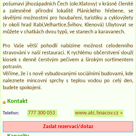
pošumaví jihozápadních Čech (okr.Klatovy) v krásně členité
a zalesněné přírodní lokalitě Plánického hřebene, se
skvělými možnostmi pro houbaření, turistiku a cyklovýlety
(v okolí hrad Rabí,Velhartice,Švihov, Klenová) Ubytovat se
můžete v chatkách dvou typů, ve stanech a karavanech.
Pro Vaše větší pohodlí nabízíme možnost celodenního
stravování v naší restauraci. K rychlému občerstvení slouží
kiosek s denně čerstvým pečivem a širokým sortimentem
potravin.
Věříme, že i s nově vybudovanými sociálními budovami, kde
naleznete mincovní sprchy s teplou vodou po celý den,
budete spokojeni.
Kontakt
777 300 053
www.atc.hnacov.cz
»
Telefon:
Zaslat rezervaci/dotaz