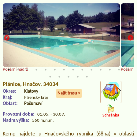
Požární nádrž
Požární 
Plánice
, Hnačov, 34034
Okres:
Klatovy
Najít trasu »
Kraj:
Plzeňský kraj
Oblast:
Pošumaví
Provozní doba:
01.05. - 30.09.
Schránka
Nadm.výška:
560 m.n.m.
Kemp najdete u Hnačovského rybníka (68ha) v oblasti