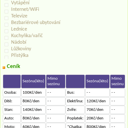
Vytápění
Internet/WiFi
Televize
Bezbariérové ubytování
Lednice
Kuchyňka/vařič
Nádobí
Lůžkoviny
Přistýlka
Ceník
Mimo
Mimo
Sezóna(léto)
Sezóna(léto)
sezónu
sezónu
Osoba:
100Kč/den
- -
Bus:
- -
- -
Dítě:
80Kč/den
- -
Elektřina:
120Kč/den
- -
Stan:
140Kč/den
- -
Zvíře:
70Kč/den
- -
Auto:
80Kč/den
- -
Poplatek:
20Kč/den
- -
Moto:
60Kč/den
- -
*Chatka:
800Kč/den
- -