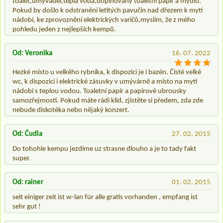
toalet,umyvadel,teplá voda,doplňovaný toaletní papir a mýdlo.
Pokud by došlo k odstranění letitých pavučin nad dřezem k mytí
nádobí, ke zprovoznění elektrických varičů,myslím, že z mého
pohledu jeden z nejlepších kempů.
Od: Veronika
16. 07. 2022
Hezké místo u velkého rybníka, k dispozici je i bazén. Čisté velké
wc, k dispozici i elektrické zásuvky v umývárně a místo na mytí
nádobí s teplou vodou. Toaletní papír a papírové ubrousky
samozřejmostí. Pokud máte rádi klid, zjistěte si předem, zda zde
nebude diskotéka nebo nějaký konzert.
Od: Čudla
27. 02. 2015
Do tohohle kempu jezdime uz strasne dlouho a je to tady fakt
super.
Od: rainer
01. 02. 2015
seit einiger zeit ist w-lan für alle gratis vorhanden , empfang ist
sehr gut !