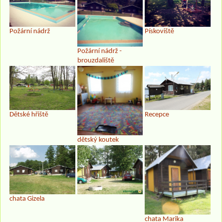
Požární nádrž
Pískoviště
Požární nádrž -
brouzdaliště
Dětské hřiště
Recepce
dětský koutek
chata Gizela
chata Marika