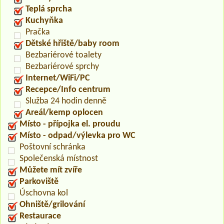
Teplá sprcha
Kuchyňka
Pračka
Dětské hřiště/baby room
Bezbariérové toalety
Bezbariérové sprchy
Internet/WiFi/PC
Recepce/Info centrum
Služba 24 hodin denně
Areál/kemp oplocen
Místo - přípojka el. proudu
Místo - odpad/výlevka pro WC
Poštovní schránka
Společenská místnost
Můžete mít zvíře
Parkoviště
Úschovna kol
Ohniště/grilování
Restaurace