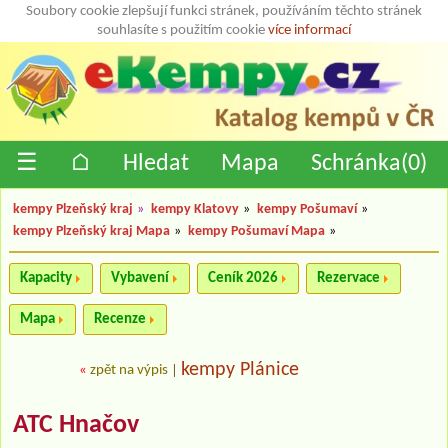
Soubory cookie zlepšují funkci stránek, používáním těchto stránek
souhlasíte s použitím cookie
více informací
☰
⌂
Hledat
Mapa
Schránka(
0
)
kempy Plzeňský kraj
»
kempy Klatovy
»
kempy Pošumaví
»
kempy Plzeňský kraj Mapa
»
kempy Pošumaví Mapa
»
Kapacity
Vybavení
Ceník 2026
Rezervace
Mapa
Recenze
kempy Plánice
«
zpět na výpis
|
ATC Hnačov