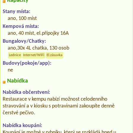
Kapacity
Stany místa:
ano, 100 míst
Kempová místa:
ano, 40 míst, el.přípojky 16A
Bungalovy/Chatky:
ano,30x 4L chatka, 130 osob
Lednice
Internet/WiFi
El.zásuvka
Budovy(pokoje/app):
ne
Nabídka
Nabídka občerstvení:
Restaurace v kempu nabízí možnost celodenního
stravování a v kiosku s potravinami zakoupíte denně
čerstvé pečivo.
Nabídka koupání:
Koupání je možné v rybníku, který se rozkládá hned u