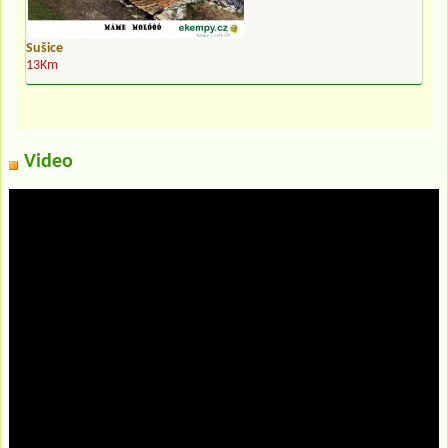
Sušice
13Km
Video