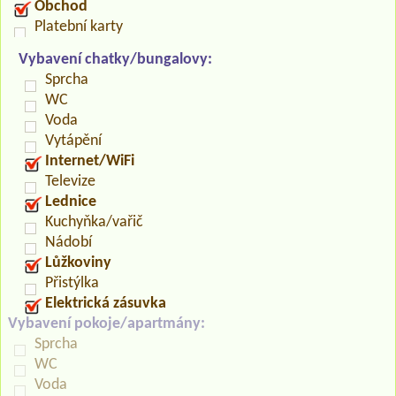
Obchod
Platební karty
Vybavení chatky/bungalovy:
Sprcha
WC
Voda
Vytápění
Internet/WiFi
Televize
Lednice
Kuchyňka/vařič
Nádobí
Lůžkoviny
Přistýlka
Elektrická zásuvka
Vybavení pokoje/apartmány:
Sprcha
WC
Voda