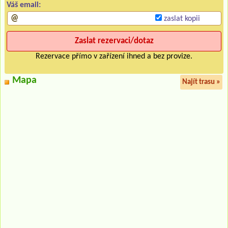
Váš email:
zaslat kopii
Rezervace přímo v zařízení ihned a bez provize.
Mapa
Najít trasu »