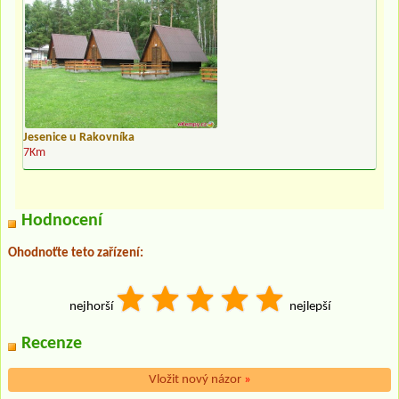
Jesenice u Rakovníka
7Km
Hodnocení
Ohodnoťte teto zařízení:
nejhorší
nejlepší
Recenze
Vložit nový názor
»