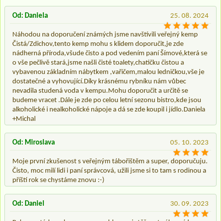
Od: Daniela
25. 08. 2024
Náhodou na doporučení známých jsme navštívili veřejný kemp
Čistá/Zdichov,tento kemp mohu s klidem doporučit,je zde
nádherná příroda,všude čisto a pod vedením paní Šímové,která se
o vše pečlivě stará,jsme našli čisté toalety,chatičku čistou a
vybavenou základním nábytkem ,vařičem,malou ledničkou,vše je
dostatečné a vyhovující.Díky krásnému rybníku nám vůbec
nevadila studená voda v kempu.Mohu doporučit a určitě se
budeme vracet .Dále je zde po celou letní sezonu bistro,kde jsou
alkoholické i nealkoholické nápoje a dá se zde koupil i jídlo.Daniela
+Michal
Od: Miroslava
05. 10. 2023
Moje první zkušenost s veřejným tábořištěm a super, doporučuju.
Čisto, moc milí lidi i paní správcová, užili jsme si to tam s rodinou a
příští rok se chystáme znovu :-)
Od: Daniel
30. 09. 2023