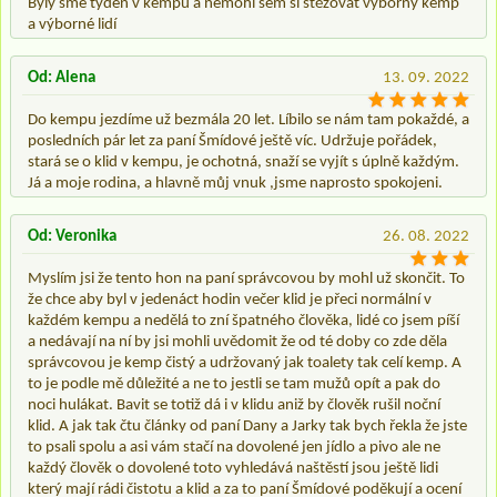
Byly sme týden v kempu a nemohl sem si stěžovat výborný kemp
a výborné lidí
Od: Alena
13. 09. 2022
Do kempu jezdíme už bezmála 20 let. Líbilo se nám tam pokaždé, a
posledních pár let za paní Šmídové ještě víc. Udržuje pořádek,
stará se o klid v kempu, je ochotná, snaží se vyjít s úplně každým.
Já a moje rodina, a hlavně můj vnuk ,jsme naprosto spokojeni.
Od: Veronika
26. 08. 2022
Myslím jsi že tento hon na paní správcovou by mohl už skončit. To
že chce aby byl v jedenáct hodin večer klid je přeci normální v
každém kempu a nedělá to zní špatného člověka, lidé co jsem píší
a nedávají na ní by jsi mohli uvědomit že od té doby co zde děla
správcovou je kemp čistý a udržovaný jak toalety tak celí kemp. A
to je podle mě důležité a ne to jestli se tam mužů opít a pak do
noci hulákat. Bavit se totiž dá i v klidu aniž by člověk rušil noční
klid. A jak tak čtu články od paní Dany a Jarky tak bych řekla že jste
to psali spolu a asi vám stačí na dovolené jen jídlo a pivo ale ne
každý člověk o dovolené toto vyhledává naštěstí jsou ještě lidi
který mají rádi čistotu a klid a za to paní Šmídové poděkují a ocení