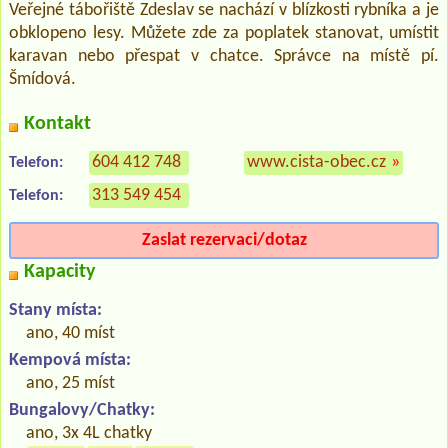
Veřejné tábořiště Zdeslav se nachází v blízkosti rybníka a je
obklopeno lesy. Můžete zde za poplatek stanovat, umístit
karavan nebo přespat v chatce. Správce na místě pí.
Šmídová.
Kontakt
604 412 748
www.cista-obec.cz
»
Telefon:
313 549 454
Telefon:
Zaslat rezervaci/dotaz
Kapacity
Stany místa:
ano, 40 míst
Kempová místa:
ano, 25 míst
Bungalovy/Chatky:
ano, 3x 4L chatky