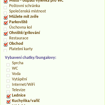
Místo - odpad/výlevka pro WC
Poštovní schránka
Společenská místnost
Můžete mít zvíře
Parkoviště
Úschovna kol
Ohniště/grilování
Restaurace
Obchod
Platební karty
Vybavení chatky/bungalovy:
Sprcha
WC
Voda
Vytápění
Internet/WiFi
Televize
Lednice
Kuchyňka/vařič