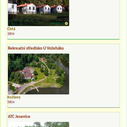
Čistá
1Km
Rekreační středisko U Vožeháku
Kožlany
5Km
ATC Jesenice