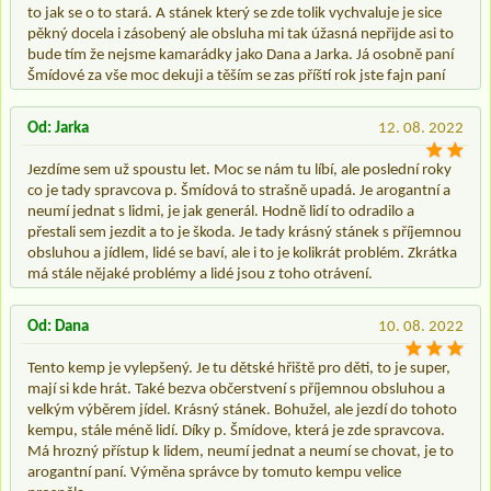
to jak se o to stará. A stánek který se zde tolik vychvaluje je sice
pěkný docela i zásobený ale obsluha mi tak úžasná nepřijde asi to
bude tím že nejsme kamarádky jako Dana a Jarka. Já osobně paní
Šmídové za vše moc dekuji a těším se zas příští rok jste fajn paní
Od: Jarka
12. 08. 2022
Jezdíme sem už spoustu let. Moc se nám tu líbí, ale poslední roky
co je tady spravcova p. Šmídová to strašně upadá. Je arogantní a
neumí jednat s lidmi, je jak generál. Hodně lidí to odradilo a
přestali sem jezdit a to je škoda. Je tady krásný stánek s příjemnou
obsluhou a jídlem, lidé se baví, ale i to je kolikrát problém. Zkrátka
má stále nějaké problémy a lidé jsou z toho otrávení.
Od: Dana
10. 08. 2022
Tento kemp je vylepšený. Je tu dětské hřiště pro děti, to je super,
mají si kde hrát. Také bezva občerstvení s příjemnou obsluhou a
velkým výběrem jídel. Krásný stánek. Bohužel, ale jezdí do tohoto
kempu, stále méně lidí. Díky p. Šmídove, která je zde spravcova.
Má hrozný přístup k lidem, neumí jednat a neumí se chovat, je to
arogantní paní. Výměna správce by tomuto kempu velice