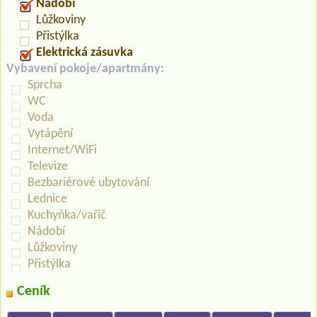
Nádobí
Lůžkoviny
Přistýlka
Elektrická zásuvka
Vybavení pokoje/apartmány:
Sprcha
WC
Voda
Vytápění
Internet/WiFi
Televize
Bezbariérové ubytování
Lednice
Kuchyňka/vařič
Nádobí
Lůžkoviny
Přistýlka
Ceník