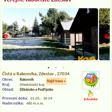
Čistá u Rakovníka
, Zdeslav , 27034
Okres:
Rakovník
Najít trasu »
Kraj:
Středočeský kraj
Oblast:
Džbánsko a Podřípsko
Provozní doba:
01.05. - 30.09.
Schránka
Nadm.výška:
480 m.n.m.