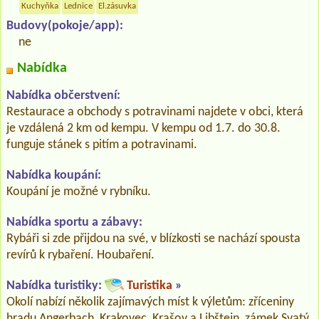
Kuchyňka
Lednice
El.zásuvka
Budovy(pokoje/app):
ne
Nabídka
Nabídka občerstvení:
Restaurace a obchody s potravinami najdete v obci, která
je vzdálená 2 km od kempu. V kempu od 1.7. do 30.8.
funguje stánek s pitím a potravinami.
Nabídka koupání:
Koupání je možné v rybníku.
Nabídka sportu a zábavy:
Rybáři si zde přijdou na své, v blízkosti se nachází spousta
revírů k rybaření. Houbaření.
Nabídka turistiky:
Turistika
»
Okolí nabízí několik zajímavých míst k výletům: zříceniny
hradu Angerbach, Krakovec, Krašov a Libštejn, zámek Svatý