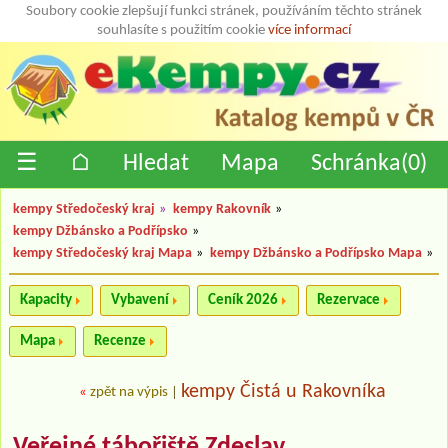
Soubory cookie zlepšují funkci stránek, používáním těchto stránek
souhlasíte s použitím cookie
více informací
☰
⌂
Hledat
Mapa
Schránka(
0
)
kempy Středočeský kraj
»
kempy Rakovník
»
kempy Džbánsko a Podřípsko
»
kempy Středočeský kraj Mapa
»
kempy Džbánsko a Podřípsko Mapa
»
Kapacity
Vybavení
Ceník 2026
Rezervace
Mapa
Recenze
kempy Čistá u Rakovníka
«
zpět na výpis
|
Veřejné tábořiště Zdeslav