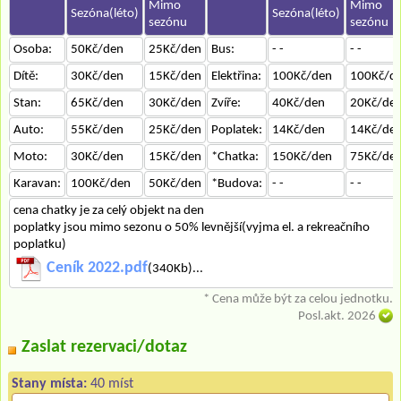
Mimo
Mimo
Sezóna(léto)
Sezóna(léto)
sezónu
sezónu
Osoba:
50Kč/den
25Kč/den
Bus:
- -
- -
Dítě:
30Kč/den
15Kč/den
Elektřina:
100Kč/den
100Kč/d
Stan:
65Kč/den
30Kč/den
Zvíře:
40Kč/den
20Kč/de
Auto:
55Kč/den
25Kč/den
Poplatek:
14Kč/den
14Kč/de
Moto:
30Kč/den
15Kč/den
*Chatka:
150Kč/den
75Kč/de
Karavan:
100Kč/den
50Kč/den
*Budova:
- -
- -
cena chatky je za celý objekt na den
poplatky jsou mimo sezonu o 50% levnější(vyjma el. a rekreačního
poplatku)
Ceník 2022.pdf
(340Kb)...
* Cena může být za celou jednotku.
Posl.akt. 2026
Zaslat rezervaci/dotaz
Stany místa:
40 míst