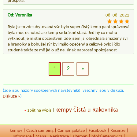
prospěla.
Od: Veronika
08. 08. 2022
Byla jsem zde ubytovaná vše bylo super čistý kemp paní správcová
byla moc ochotná a o kemp se krásně stará. Jediný co mohu
vytknout je místní občerstvení zde jsem jsi objednala smažený sýr
a hranolky a bohužel sýr byl málo opečený a celkově bylo jídlo
studené takže ze mě jídlo už ne. Jinak naprostá spokojenost
1
2
»
(zde jsou názory spokojených návštěvníků, všechny jsou v diskuzi,
Diskuze »
)
kempy Čistá u Rakovníka
«
zpět na výpis
|
kempy
|
Czech camping
|
Campingplätze
|
Facebook
|
Recenze
|
Informace
|
Mapa
|
Registrace
|
sitemap
|
info(z)eKempy.cz |