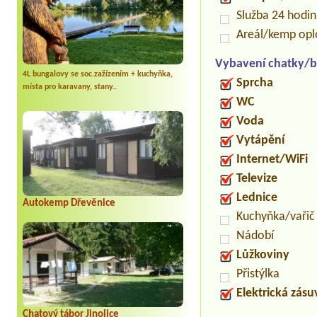
Služba 24 hodi
Areál/kemp op
Vybavení chatky/b
4L bungalovy se soc.zažízením + kuchyňka,
Sprcha
místa pro karavany, stany..
WC
Voda
Vytápění
Internet/WiFi
Televize
Lednice
Autokemp Dřevěnice
Kuchyňka/vařič
Nádobí
Lůžkoviny
Přistýlka
Elektrická zás
Chatový tábor Jinolice