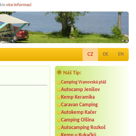
okie
více informací
CZ
DE
EN
🌞 Náš Tip:
Camping Vranovská pláž
Autocamp Jenišov
Kemp Keramika
Caravan Camping
Autokemp Kačer
Camping Olšina
Autocamping Rozkoš
Kemp u Kukačků