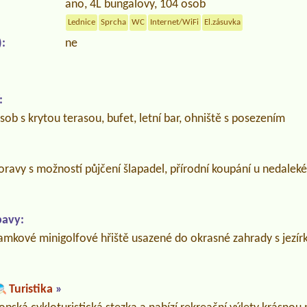
ano, 4L bungalovy, 104 osob
Lednice
Sprcha
WC
Internet/WiFi
El.zásuvka
:
ne
:
ob s krytou terasou, bufet, letní bar, ohniště s posezením
ravy s možností půjčení šlapadel, přírodní koupání u nedalek
bavy:
jamkové minigolfové hřiště usazené do okrasné zahrady s jezír
Turistika
»