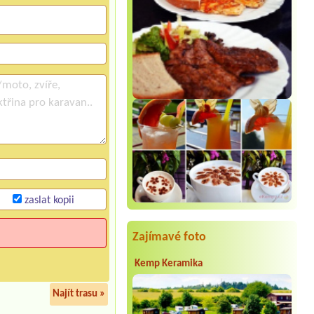
zaslat kopii
Zajímavé foto
Kemp Keramika
Najít trasu »