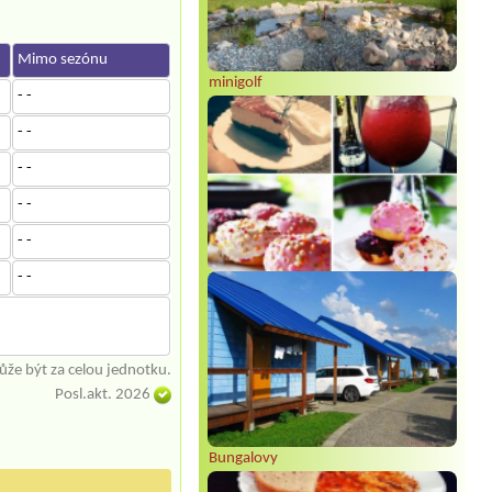
Mimo sezónu
minigolf
- -
- -
- -
- -
- -
- -
že být za celou jednotku.
Posl.akt. 2026
Bungalovy