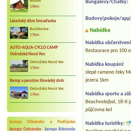
Roštín
Bungalovy/Chatky:
15Km
Budovy(pokoje/app)
Lázeňský dům Smraďavka
Buchlovice
Nabídka
17Km
Nabídka občerstvení
AUTO-AQUA-CYCLO CAMP
Restaurace pro 100 os
Ostrožská Nová Ves
Ostrožská Nová Ves
Nabídka koupání:
17Km
slepé rameno řeky Mo
jezera 1km
Kemp a penzion Slovácký dvůr
Ostrožská Nová Ves
Nabídka sportu a zá
17Km
Beachvolejbal, 18-ti 
půjčovna kol
kempy Džbánsko a Podřípsko
Nabídka turistiky:
kempy Ostravsko
kempy Krkonoše