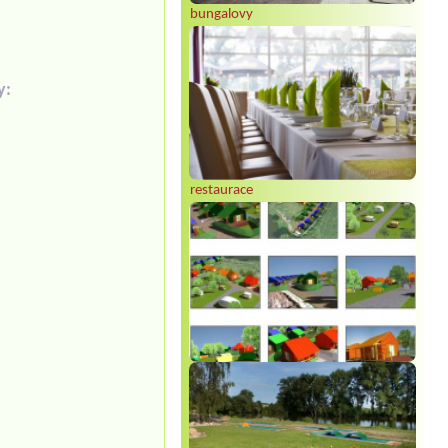
bungalovy
y:
restaurace