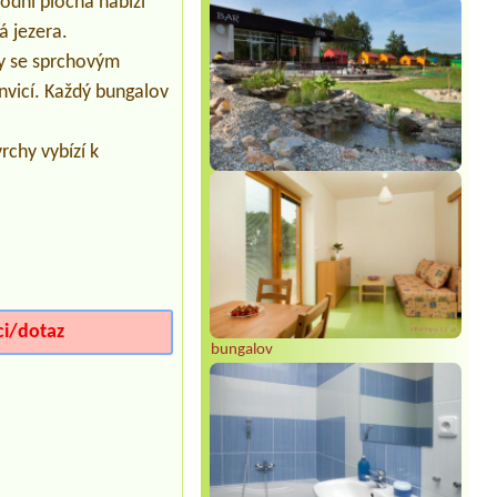
odní plocha nabízí
Máchovo jezero
2 Erwachsene, 1 Kind (7Jahre)
á jezera.
Termín od 2026-07-25 |
Camping
vy se sprchovým
Amerika
vicí. Každý bungalov
1x für PKW, ohne Wasser, 2 Personen
Termín od 2026-08-06 |
Kemp
DACHOVA
rchy vybízí k
1 Caravan 4 personen
Termín od 2026-08-02 |
Autokemp U
Pískovny
ci/dotaz
bungalov