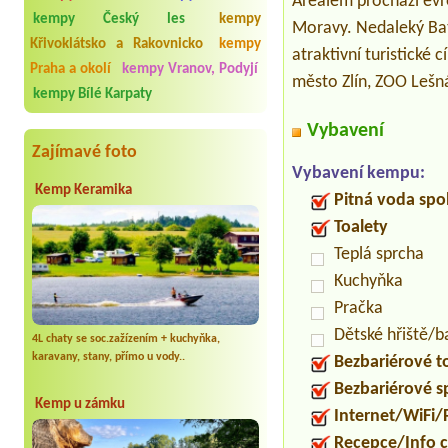
Areálem prochází evro
kempy Český les
kempy
Moravy. Nedaleký Bať
Křivoklátsko a Rakovnicko
kempy
atraktivní turistické
Praha a okolí
kempy Vranov, Podyjí
město Zlín, ZOO Lešná
kempy Bílé Karpaty
Vybavení
Zajímavé foto
Vybavení kempu:
Kemp Keramika
Pitná voda spo
Toalety
Teplá sprcha
Kuchyňka
Pračka
Dětské hřiště/
4L chaty se soc.zažízením + kuchyňka,
karavany, stany, přímo u vody..
Bezbariérové t
Bezbariérové s
Kemp u zámku
Internet/WiFi/
Recepce/Info 