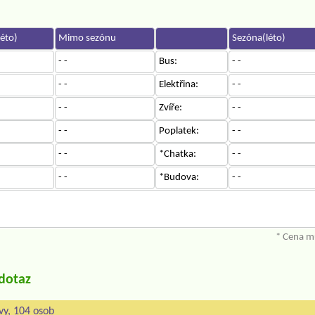
éto)
Mimo sezónu
Sezóna(léto)
- -
Bus:
- -
- -
Elektřina:
- -
- -
Zvíře:
- -
- -
Poplatek:
- -
- -
*Chatka:
- -
- -
*Budova:
- -
* Cena mů
/dotaz
vy, 104 osob