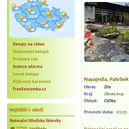
Kempy na videu
Hodnocení kempů
Průmery cen
Inzerce zdarma
Levné kempy
Napajedla
, Pahrbek
Půjčovny karavanů
Okres:
Zlín
FreeSeznamka.cz
Kraj:
Zlínský kraj
Oblast:
Chřiby
Nejbližší v okolí:
Provozní doba:
01.01. 
Rekreační Středisko Skleníky
Spytihněv