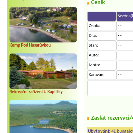
Ceník
Sezóna(l
Osoba:
- -
Dítě:
- -
Kemp Pod Husarůvkou
Stan:
- -
Auto:
- -
Moto:
- -
Karavan:
- -
Rekreační zařízení U Kapličky
Zaslat rezervaci
Ubytování:
4L bungalo