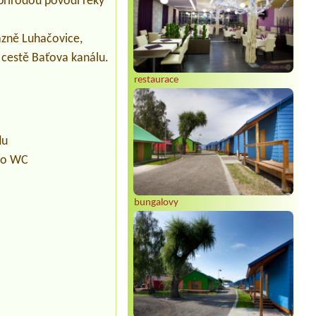
 přírodou povodí řeky
lázně Luhačovice,
í cestě Baťova kanálu.
restaurace
du
pro WC
bungalovy