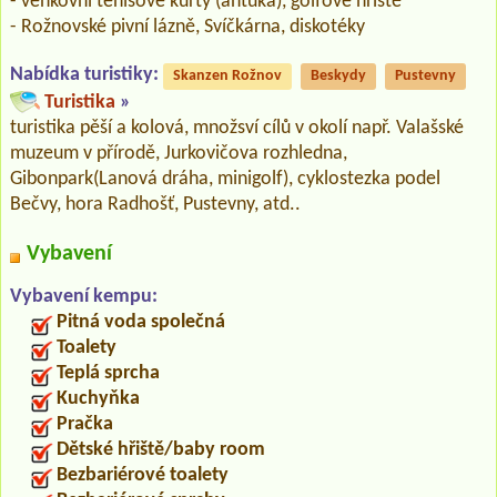
- venkovní tenisové kurty (antuka), golfové hřiště
- Rožnovské pivní lázně, Svíčkárna, diskotéky
Nabídka turistiky:
Skanzen Rožnov
Beskydy
Pustevny
Turistika
»
turistika pěší a kolová, množsví cílů v okolí např. Valašské
muzeum v přírodě, Jurkovičova rozhledna,
Gibonpark(Lanová dráha, minigolf), cyklostezka podel
Bečvy, hora Radhošť, Pustevny, atd..
Vybavení
Vybavení kempu:
Pitná voda společná
Toalety
Teplá sprcha
Kuchyňka
Pračka
Dětské hřiště/baby room
Bezbariérové toalety