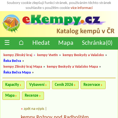
Soubory cookie zlepšují funkci stránek, používáním těchto stránek
souhlasíte s použitím cookie
více informací
☰
⌂
Hledat
Mapa
Schránka(
0
)
kempy Zlínský kraj
»
kempy Vsetín
»
kempy Beskydy a Valašsko
»
Řeka Bečva
»
kempy Zlínský kraj Mapa
»
kempy Beskydy a Valašsko Mapa
»
Řeka Bečva Mapa
»
Kapacity
Vybavení
Ceník 2026
Rezervace
Mapa
Recenze
«
zpět na výpis
|
kempy Rožnov pod Radhoštěm