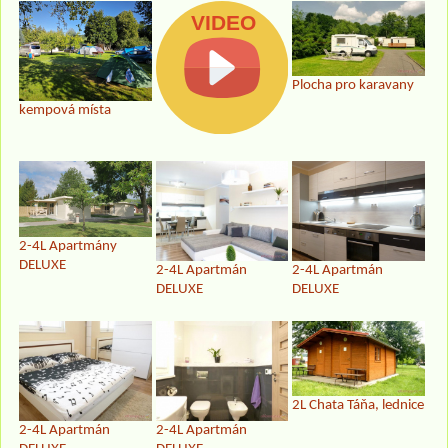
Plocha pro karavany
kempová místa
2-4L Apartmány
DELUXE
2-4L Apartmán
2-4L Apartmán
DELUXE
DELUXE
2L Chata Táňa, lednice
2-4L Apartmán
2-4L Apartmán