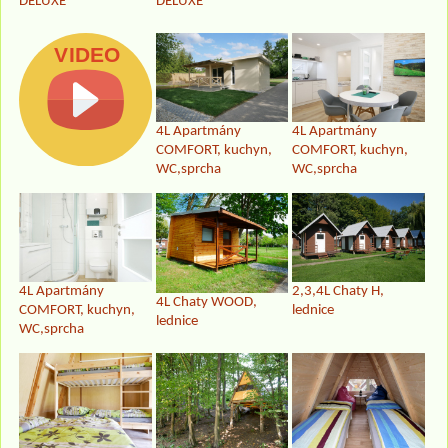
DELUXE
DELUXE
4L Apartmány
4L Apartmány
COMFORT, kuchyn,
COMFORT, kuchyn,
WC,sprcha
WC,sprcha
4L Apartmány
2,3,4L Chaty H,
4L Chaty WOOD,
COMFORT, kuchyn,
lednice
lednice
WC,sprcha