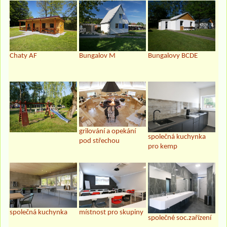
Chaty AF
Bungalov M
Bungalovy BCDE
grilování a opekání
společná kuchynka
pod střechou
pro kemp
společná kuchynka
místnost pro skupiny
společné soc.zařízení