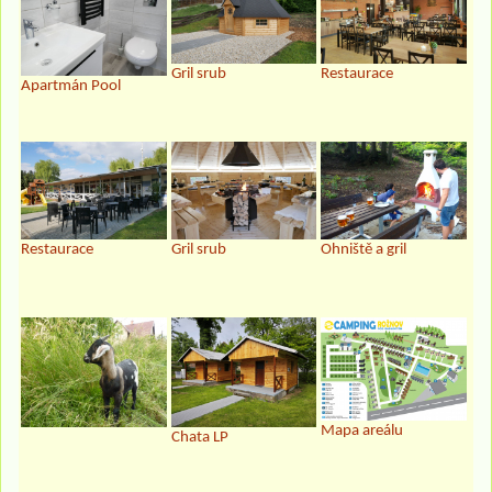
Gril srub
Restaurace
Apartmán Pool
Restaurace
Gril srub
Ohniště a gril
Mapa areálu
Chata LP