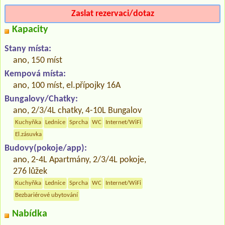
Zaslat rezervaci/dotaz
Kapacity
Stany místa:
ano, 150 míst
Kempová místa:
ano, 100 míst, el.přípojky 16A
Bungalovy/Chatky:
ano, 2/3/4L chatky, 4-10L Bungalov
Kuchyňka
Lednice
Sprcha
WC
Internet/WiFi
El.zásuvka
Budovy(pokoje/app):
ano, 2-4L Apartmány, 2/3/4L pokoje,
276 lůžek
Kuchyňka
Lednice
Sprcha
WC
Internet/WiFi
Bezbariérové ubytování
Nabídka