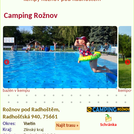
Camping Rožnov
bazén v kempu
kempová
Rožnov pod Radhoštěm
,
Radhošťská 940, 75661
Okres:
Vsetín
Schránka
Najít trasu »
Kraj:
Zlínský kraj