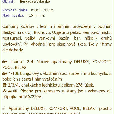
Oblast:
Beskydy a Valašsko
Provozní doba:
01.01. - 31.12.
Nadm.výška:
410 m.n.m.
Camping Rožnov s letním i zimním provozem v podhůří
Beskyd na okraji Rožnova. Užijete si pěkná kempová místa,
restauraci, velký venkovní bazén, bar, několik druhů
ubytování. 🌞 Vhodné i pro skupinové akce, školy i firmy
dle dohody.
🏡 Luxusní 2-4 lůžkové apartmány DELUXE, KOMFORT,
POOL, RELAX
🏡 4-10L bungalovy s vlastním soc. zařízením a kuchyňkou,
pokojích s centrálním vytápěním
🛖 2/3/4L chatkách s ledničkou, celkem 276 lůžek.
⛺🚙🚐 Plochy pro karavany a stany jsou vybaveny el.
přípojkami 16A/220V.
✅ Apartmány DELUXE, KOMFORT, POOL, RELAX i plocha