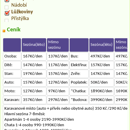
Nádobí
Lůžkoviny
Přistýlka
Ceník
Mimo
Mimo
Sezóna(léto)
Sezóna(léto)
sezónu
sezónu
Osoba:
167Kč/den
137Kč/den
Bus:
497Kč/den
497Kč/
Dítě:
147Kč/den
117Kč/den
Elektřina:
157Kč/den
157Kč/
Stan:
197Kč/den
157Kč/den
Zvíře:
147Kč/den
147Kč/
Auto:
157Kč/den
127Kč/den
Poplatek:
50Kč/den
50Kč/d
Moto:
127Kč/den
97Kč/den
*Chatka:
1890Kč/den
1690Kč
Karavan:
357Kč/den
297Kč/den
*Budova:
3990Kč/den
2990Kč
Karavanové místo (auto + přívěs nebo obytné auto) 350 Kč /290 Kč/den
Hlavní sezóna 7-8měsíc
Apartmán 1-4 osoby 2190-3990Kč/den
Chata 1-4 osoby 990-1990Kč/den