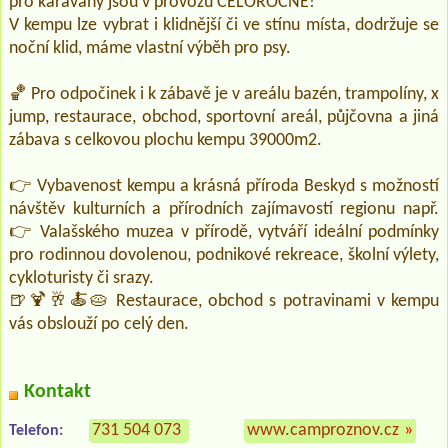
pro karavany jsou v provozu CELOROČNĚ!
V kempu lze vybrat i klidnější či ve stínu místa, dodržuje se
noční klid, máme vlastní výběh pro psy.
🏀 Pro odpočinek i k zábavě je v areálu bazén, trampolíny, x
jump, restaurace, obchod, sportovní areál, půjčovna a jiná
zábava s celkovou plochu kempu 39000m2.
👉 Vybavenost kempu a krásná příroda Beskyd s možností
návštěv kulturních a přírodních zajímavostí regionu např.
👉 Valašského muzea v přírodě, vytváří ideální podmínky
pro rodinnou dovolenou, podnikové rekreace, školní výlety,
cykloturisty či srazy.
🍺🍹🥂🍝🥧 Restaurace, obchod s potravinami v kempu
vás obslouží po celý den.
Kontakt
731 504 073
www.camproznov.cz
»
Telefon: