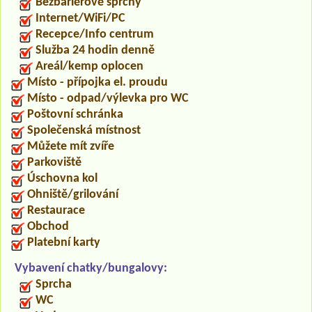
Bezbariérové sprchy
Internet/WiFi/PC
Recepce/Info centrum
Služba 24 hodin denně
Areál/kemp oplocen
Místo - přípojka el. proudu
Místo - odpad/výlevka pro WC
Poštovní schránka
Společenská místnost
Můžete mít zvíře
Parkoviště
Úschovna kol
Ohniště/grilování
Restaurace
Obchod
Platební karty
Vybavení chatky/bungalovy:
Sprcha
WC