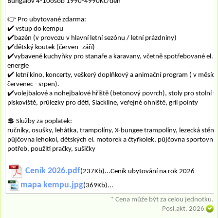
Bungalov 4-10osob 1990-4990Kč/den
👉 Pro ubytované zdarma:
✔️ vstup do kempu
✔️bazén (v provozu v hlavní letní sezónu / letní prázdniny)
✔️dětský koutek (červen -září)
✔️vybavené kuchyňky pro stanaře a karavany, včetně spotřebované el.
energie
✔️ letní kino, koncerty, veškerý doplňkový a animační program ( v měsící
červenec - srpen).
✔️volejbalové a nohejbalové hřiště (betonový povrch), stoly pro stolní te
pískoviště, průlezky pro děti, Slackline, veřejné ohniště, gril pointy
💲 Služby za poplatek:
ručníky, osušky, lehátka, trampolíny, X-bungee trampolíny, lezecká stěna
půjčovna lehokol, dětských el. motorek a čtyřkolek, půjčovna sportovní
potřeb, použití pračky, sušičky
Ceník 2026.pdf
(237Kb)...Ceník ubytování na rok 2026
mapa kempu.jpg
(369Kb)...
* Cena může být za celou jednotku.
Posl.akt. 2026