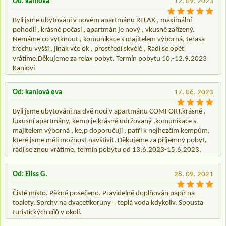
Od: kaniova
12. 09. 2023
Byli jsme ubytováni v novém apartmánu RELAX , maximální
pohodlí , krásné počasí , apartmán je nový , vkusně zařízený.
Nemáme co vytknout , komunikace s majitelem výborná, terasa
trochu vyšší , jinak vče ok , prostředí skvělé , Rádi se opět
vrátíme.Děkujeme za relax pobyt. Termín pobytu 10,-12.9.2023
Kaniovi
Od: kaniová eva
17. 06. 2023
Byli jsme ubytováni na dvě noci v apartmánu COMFORT,krásné ,
luxusní apartmány, kemp je krásně udržovaný ,komunikace s
majitelem výborná , ke,p doporučuji , patří k nejhezčím kempům,
které jsme měli možnost navštívit. Děkujeme za příjemný pobyt,
rádi se znou vrátíme. termín pobytu od 13.6.2023-15.6.2023.
Od: Eliss G.
28. 09. 2021
Čisté místo. Pěkně posečeno. Pravidelně doplňován papír na
toalety. Sprchy na dvacetikoruny = teplá voda kdykoliv. Spousta
turistických cílů v okolí.