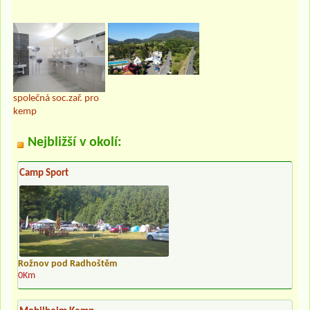
společná soc.zař. pro
kemp
Nejbližší v okolí:
Camp Sport
Rožnov pod Radhoštěm
0Km