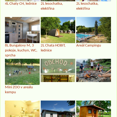
4L Chaty CH, lednice
2L lesochatka,
2L lesochatka,
elektřina
elektřina
8L Bungalovy M, 3
2L Chata HOBIT,
Areál Campingu
pokoje, kuchyn, WC,
lednice
sprcha
Mini ZOO v areálu
kempu