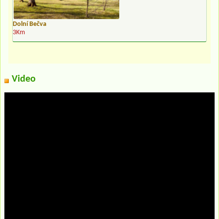
Dolní Bečva
3Km
Video