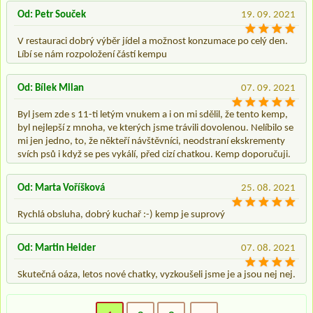
Od: Petr Souček
19. 09. 2021
V restauraci dobrý výběr jídel a možnost konzumace po celý den.
Líbí se nám rozpoložení částí kempu
Od: Bílek Milan
07. 09. 2021
Byl jsem zde s 11-ti letým vnukem a i on mi sdělil, že tento kemp,
byl nejlepší z mnoha, ve kterých jsme trávili dovolenou. Nelíbilo se
mi jen jedno, to, že někteří návštěvníci, neodstraní ekskrementy
svích psů i když se pes vykálí, před cizí chatkou. Kemp doporučuji.
Od: Marta Voříšková
25. 08. 2021
Rychlá obsluha, dobrý kuchař :-) kemp je suprový
Od: Martin Heider
07. 08. 2021
Skutečná oáza, letos nové chatky, vyzkoušeli jsme je a jsou nej nej.