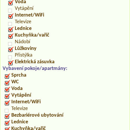
Voda
Vytápění
Internet/WiFi
Televize
Lednice
Kuchyňka/vařič
Nádobí
Lůžkoviny
Přistýlka
Elektrická zásuvka
Vybavení pokoje/apartmány:
Sprcha
WC
Voda
Vytápění
Internet/WiFi
Televize
Bezbariérové ubytování
Lednice
Kuchyňka/vařič