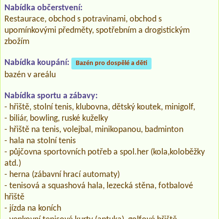
Nabídka občerstvení:
Restaurace, obchod s potravinami, obchod s
upomínkovými předměty, spotřebním a drogistickým
zbožím
Nabídka koupání:
Bazén pro dospělé a děti
bazén v areálu
Nabídka sportu a zábavy:
- hřiště, stolní tenis, klubovna, dětský koutek, minigolf,
- biliár, bowling, ruské kuželky
- hřiště na tenis, volejbal, minikopanou, badminton
- hala na stolní tenis
- půjčovna sportovních potřeb a spol.her (kola,koloběžky
atd.)
- herna (zábavní hrací automaty)
- tenisová a squashová hala, lezecká stěna, fotbalové
hřiště
- jízda na koních