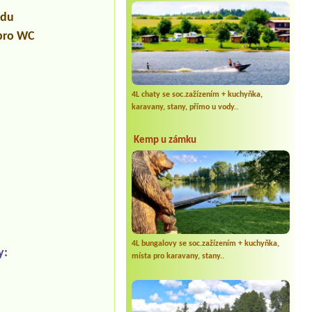
udu
 pro WC
4L chaty se soc.zažízením + kuchyňka,
karavany, stany, přímo u vody..
Kemp u zámku
4L bungalovy se soc.zažízením + kuchyňka,
y:
místa pro karavany, stany..