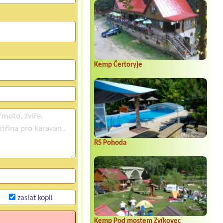
Kemp Čertoryje
RS Pohoda
zaslat kopii
Kemp Pod mostem Zvíkovec