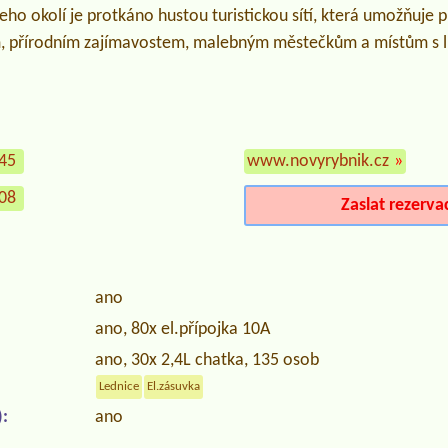
eho okolí je protkáno hustou turistickou sítí, která umožňuje
 přírodním zajímavostem, malebným městečkům a místům s 
145
www.novyrybnik.cz
»
308
Zaslat rezerva
ano
ano, 80x el.přípojka 10A
ano, 30x 2,4L chatka, 135 osob
Lednice
El.zásuvka
:
ano