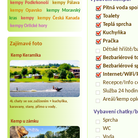
kempy Podkrkonoší
kempy Pálava
Pitná voda spo
kempy Opavsko
kempy Moravský
Toalety
kras
kempy
kempy Česká Kanada
Teplá sprcha
kempy Orlické hory
Kuchyňka
Pračka
Zajímavé foto
Dětské hřiště/
Kemp Keramika
Bezbariérové t
Bezbariérové s
Internet/WiFi/
Recepce/Info 
Služba 24 hodi
Areál/kemp op
4L chaty se soc.zažízením + kuchyňka,
karavany, stany, přímo u vody..
Vybavení chatky/b
Sprcha
Kemp u zámku
WC
Voda