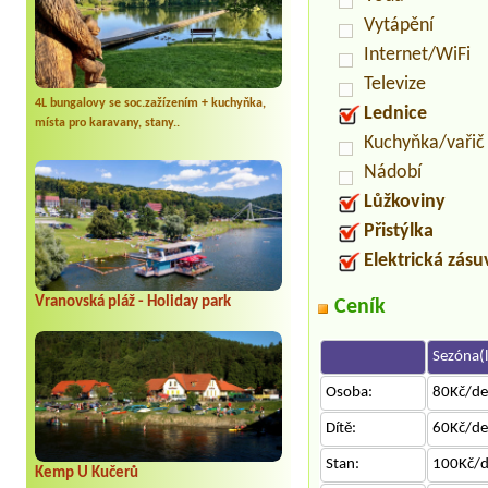
Vytápění
Internet/WiFi
Televize
4L bungalovy se soc.zažízením + kuchyňka,
Lednice
místa pro karavany, stany..
Kuchyňka/vařič
Nádobí
Lůžkoviny
Přistýlka
Elektrická zás
Vranovská pláž - Holiday park
Ceník
Sezóna(l
Osoba:
80Kč/d
Dítě:
60Kč/d
Stan:
100Kč/
Kemp U Kučerů