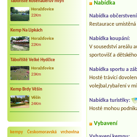
Tábořiště Rosenauerův mlýn
Nabídka
Horažďovice
Nabídka občerstvení
22Km
Restaurace umístěná p
Kemp Na Lipkách
Nabídka koupání:
Horažďovice
22Km
V sousedství areálu a
sportovišť a dětského
Tábořiště Velké Hydčice
Horažďovice
Nabídka sportu a zá
23Km
Hosté trávící dovole
volejbal,rybaření v mí
Kemp Brdy Věšín
Věšín
Nabídka turistiky:
24Km
Hosté mohou podnikat
Vybavení
kempy Českomoravská vrchovina
Vybavení kempu: