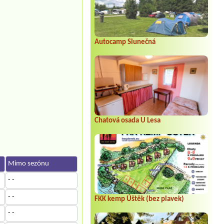
Autocamp Slunečná
Chatová osada U Lesa
Mimo sezónu
- -
- -
FKK kemp Úštěk (bez plavek)
- -