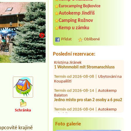
Eurocamping Bojkovice
Autokemp Jindřiš
Termín od 2026-07-31 |
Autokemp
Camping Rožnov
Podhoří
Kemp u zámku
Termín od 2026-08-07 |
Kemp
Poslední štace
Přidat
Oblíbené
1 pokoj
Termín od 2026-08-01 |
Autokemp
Poslední rezervace:
Kristýna Jiránek
1 Wohnmobil mit Stromanschluss
Termín od 2026-08-08 |
Ubytování na
Koupališti
Termín od 2026-08-14 |
Autokemp
Balaton
Jedno misto pro stan 2 osoby a 6 psu2
Termín od 2026-08-04 |
Autokemp
Zahrádky
Schránka
Termín od 2026-08-14 |
Autokemp
Balaton
Foto galerie
Chatka pro 3 osoby + pes
pcovité krajině