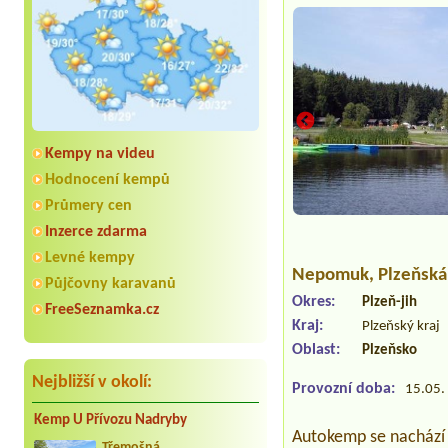
Kempy na videu
Hodnocení kempů
Průmery cen
Inzerce zdarma
Levné kempy
Nepomuk
, Plzeňsk
Půjčovny karavanů
Okres:
Plzeň-jih
FreeSeznamka.cz
Kraj:
Plzeňský kraj
Oblast:
Plzeňsko
Nejbližší v okolí:
Provozní doba:
15.05. 
Kemp U Přívozu Nadryby
Autokemp se nachází
Třemošná