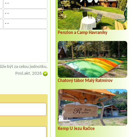
- -
- -
- -
Penzion a Camp Havraníky
že být za celou jednotku.
Posl.akt. 2026
Chatový tábor Malý Ratmírov
Kemp U Jezu Račice