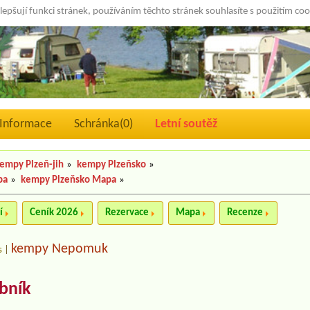
lepšují funkci stránek, používáním těchto stránek souhlasíte s použitím co
Informace
Schránka(
0
)
Letní soutěž
empy Plzeň-jih
»
kempy Plzeňsko
»
pa
»
kempy Plzeňsko Mapa
»
í
Ceník 2026
Rezervace
Mapa
Recenze
kempy Nepomuk
s
|
bník