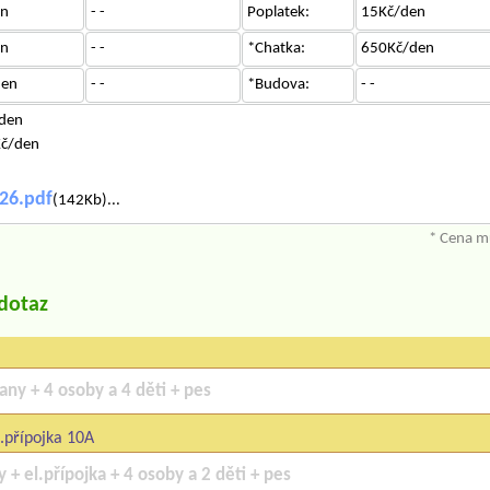
en
- -
Poplatek:
15Kč/den
en
- -
*Chatka:
650Kč/den
den
- -
*Budova:
- -
/den
Kč/den
26.pdf
(142Kb)...
* Cena mů
/dotaz
.přípojka 10A