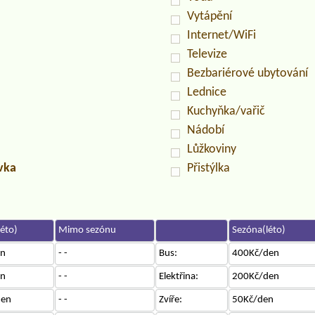
Vytápění
Internet/WiFi
Televize
Bezbariérové ubytování
Lednice
Kuchyňka/vařič
Nádobí
Lůžkoviny
uvka
Přistýlka
éto)
Mimo sezónu
Sezóna(léto)
en
- -
Bus:
400Kč/den
en
- -
Elektřina:
200Kč/den
den
- -
Zvíře:
50Kč/den