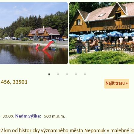
á 456, 33501
Najít trasu »
Nadm.výška:
- 30.09.
500 m.n.m.
 2 km od historicky významného města Nepomuk v malebné ko