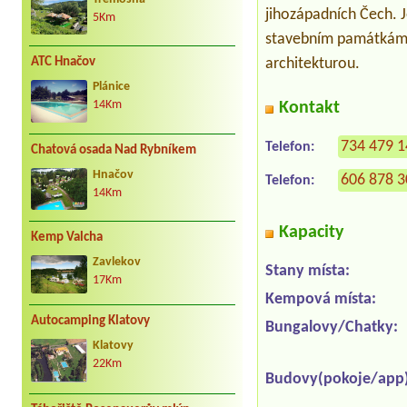
jihozápadních Čech. J
5Km
stavebním památkám,
architekturou.
ATC Hnačov
Plánice
Kontakt
14Km
734 479 
Telefon:
Chatová osada Nad Rybníkem
Hnačov
606 878 
Telefon:
14Km
Kapacity
Kemp Valcha
Zavlekov
Stany místa:
17Km
Kempová místa:
Autocamping Klatovy
Bungalovy/Chatky:
Klatovy
22Km
Budovy(pokoje/app)