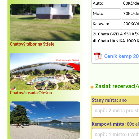
Auto:
80Kč/d
Moto:
70Kč/d
Karavan:
200Kč/
2L Chata GIZELA 650 Kč
4L Chata HANIKA 1000 
Chatový tábor na Střele
Ceník kemp 20
Zaslat rezervaci
Chatová osada Olešná
Stany místa:
ano
Kempová místa:
80x el