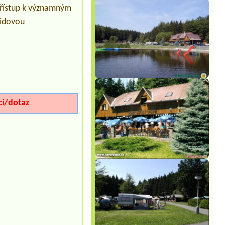
Termín od 2026-08-05 |
Autokemp
 přístup k významným
Vrchlabí- Vejsplachy
lidovou
1 KleinBus Camper, 2 Erwachsene 1.
kind
Termín od 2026-08-13 |
Chatová
osada Olešná
chatku pro osoby
Termín od 2026-08-14 |
Autocamping
Rozkoš
ci/dotaz