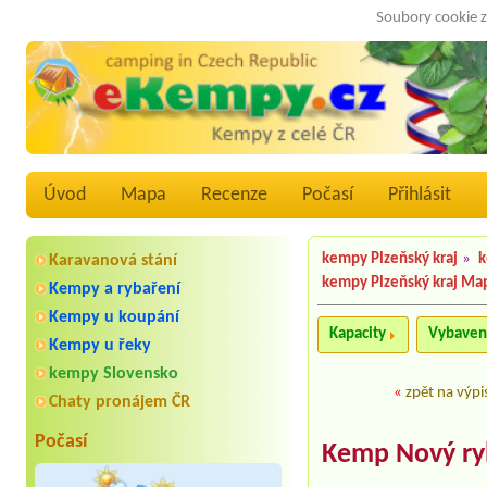
Soubory cookie z
Úvod
Mapa
Recenze
Počasí
Přihlásit
kempy Plzeňský kraj
»
k
Karavanová stání
kempy Plzeňský kraj Ma
Kempy a rybaření
Kempy u koupání
Kapacity
Vybaven
Kempy u řeky
kempy Slovensko
«
zpět na výpi
Chaty pronájem ČR
Počasí
Kemp Nový ry