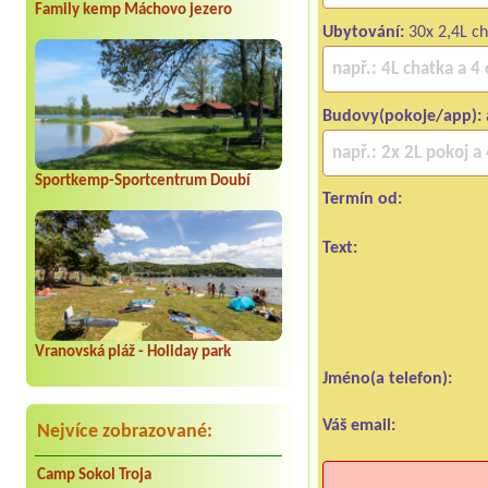
Family kemp Máchovo jezero
Ubytování:
30x 2,4L ch
Budovy(pokoje/app):
Sportkemp-Sportcentrum Doubí
Termín od:
Text:
Vranovská pláž - Holiday park
Jméno(a telefon):
Váš email:
Nejvíce zobrazované:
Camp Sokol Troja