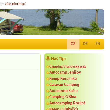
okie
více informací
CZ
DE
EN
🌞 Náš Tip:
Camping Vranovská pláž
Autocamp Jenišov
Kemp Keramika
Caravan Camping
Autokemp Kačer
Camping Olšina
Autocamping Rozkoš
Kemp u Kukačků