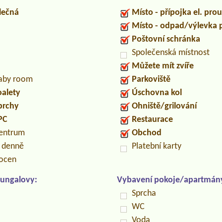
lečná
Místo - přípojka el. pro
Místo - odpad/výlevka
Poštovní schránka
Společenská místnost
Můžete mít zvíře
baby room
Parkoviště
oalety
Úschovna kol
prchy
Ohniště/grilování
PC
Restaurace
centrum
Obchod
n denně
Platební karty
locen
ungalovy:
Vybavení pokoje/apartmán
Sprcha
WC
Voda