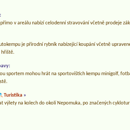
:
římo v areálu nabízí celodenní stravování včetně prodeje zák
utokempu je přírodní rybník nabízející koupání včetně upraven
 hřiště.
bavy:
nou sportem mohou hrát na sportovištích kempu minigolf, fotba
stě.
Turistika
»
 výlety na kolech do okolí Nepomuka, po značených cykloturi