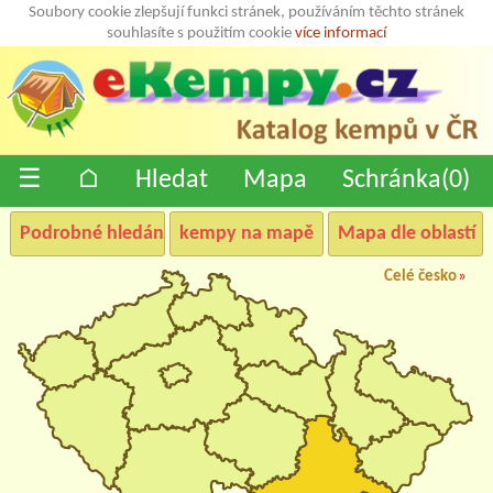
Soubory cookie zlepšují funkci stránek, používáním těchto stránek
souhlasíte s použitím cookie
více informací
☰
⌂
Hledat
Mapa
Schránka(
0
)
Podrobné hledání
kempy na mapě
Mapa dle oblastí
Celé česko
»