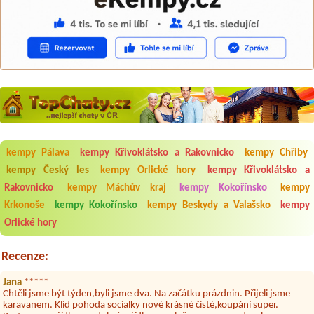
kempy Pálava
kempy Křivoklátsko a Rakovnicko
kempy Chřiby
kempy Český les
kempy Orlické hory
kempy Křivoklátsko a
Aneta Melicharová
***
Byli jsme zde v týdnu od 25.7. do 1.8. 2026. Kemp jako takový je pěkný.
Rakovnicko
kempy Máchův kraj
kempy Kokořínsko
kempy
V umývárně i na WC bylo vždy čisto, doplněný papír i utěrky, což při
Krkonoše
kempy Kokořínsko
kempy Beskydy a Valašsko
kempy
množství návštěvníků není samozřejmost. V kempu je obchod a
restaurace, kebab a další občerstvení. Co nás ale velice zklamalo byl
Orlické hory
celodenní hluk z repráků u stanů a absolutní bezohlednost ostatních
ubytovaných. Přes den jsem si připadala jak na pouti- z každého koutu
hrála jiná hudba.Kemp pěkný, ale takový rámus jsme ještě nezažili...
Recenze:
Jana
*****
Chtěli jsme být týden,byli jsme dva. Na začátku prázdnin. Přijeli jsme
karavanem. Klid pohoda socialky nové krásné čisté,koupání super.
Restaurace s jídlem, a dobrým jídlem za slušnou cenu na dosah, a