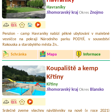
Havraníky
Havraníky
Jihomoravský kraj
Okres
Znojmo
Penzion - camp Havraníky nabízí pěkné ubytování v malebné
vesničce na pokraji Národního parku PODYJÍ, v sousedství
Rakouska a starobylého města Zn..
Schránka
Mapa
Informace
Koupaliště a kemp
Křtiny
Křtiny
Jihomoravský kraj
Okres
Blansko
Srdečně zveme všechny návštěvníky na nově (v roce 2021)