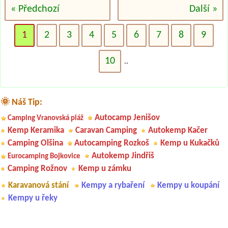
« Předchozí
Další »
1
2
3
4
5
6
7
8
9
10
..
🌞 Náš Tip:
Autocamp Jenišov
Camping Vranovská pláž
Kemp Keramika
Caravan Camping
Autokemp Kačer
Camping Olšina
Autocamping Rozkoš
Kemp u Kukačků
Autokemp Jindřiš
Eurocamping Bojkovice
Camping Rožnov
Kemp u zámku
Karavanová stání
Kempy a rybaření
Kempy u koupání
Kempy u řeky