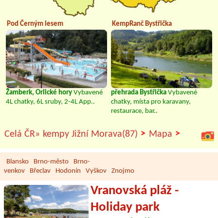
Pod Černým lesem
KempRanč Bystřička
Žamberk, Orlické hory
Vybavené
přehrada Bystřička
Vybavené
4L chatky, 6L sruby, 2-4L App..
chatky, místa pro karavany,
restaurace, bar..
>
>
Celá ČR»
kempy Jižní Morava(87)
Mapa
Blansko
Brno-město
Brno-
venkov
Břeclav
Hodonín
Vyškov
Znojmo
Vranovská pláž -
Holiday park