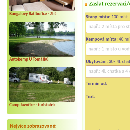
Zaslat rezervaci
Bungalovy Ratibořice - Zlíč
Stany místa:
100 míst
Kempová místa:
40 mís
Autokemp U Tomášků
Ubytování:
30x 4L chat
Termín od:
Text:
Camp Javořice - turistatek
Nejvíce zobrazované: