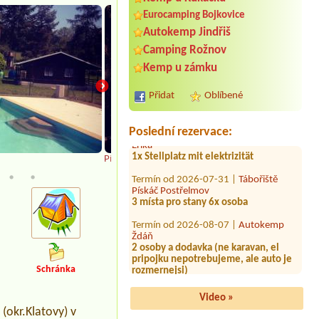
Eurocamping Bojkovice
Termín od 2026-07-31 |
Starý mlýn
Autokemp Jindřiš
Lanškroun
stanykara
Camping Rožnov
Kemp u zámku
Termín od 2026-08-07 |
Kemp,
penzion Lužnice
4 lůžková chata 4 osoby+ pes
Přidat
Oblíbené
Termín od 2026-08-02 |
Autocamp
Erika
Poslední rezervace:
1x Stellplatz mit elektrizität
Pískoviště
Termín od 2026-07-31 |
Tábořiště
Pískáč Postřelmov
3 místa pro stany 6x osoba
Termín od 2026-08-07 |
Autokemp
Ždáň
2 osoby a dodavka (ne karavan, el
pripojku nepotrebujeme, ale auto je
rozmernejsi)
Schránka
Termín od 2026-07-29 |
Autocamp
Erika
1 camper + 2 adults + 1 child
Video »
(okr.Klatovy) v
Termín od 2026-08-01 |
Camping