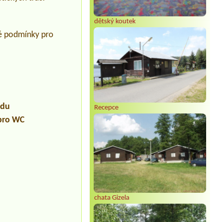
dětský koutek
lé podmínky pro
udu
Recepce
 pro WC
chata Gizela