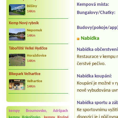
Kempová místa:
Běšiny
14Km
Bungalovy/Chatky:
Kemp Nový rybník
Budovy(pokoje/app)
Nepomuk
14Km
Nabídka
Tábořiště Velké Hydčice
Nabídka občerstvení
Horažďovice
Restaurace v kempu n
14Km
čerstvé pečivo.
Bikepark Velhartice
Nabídka koupání:
Velhartice
Koupání je možné v ry
14Km
nově vybudována uvn
Nabídka sportu a zá
Ke sportovnímu vyžití 
kempy Broumovsko, Adršpach
dispozici je i půjčovn
kempy Kokořínsko
kempy Krušné