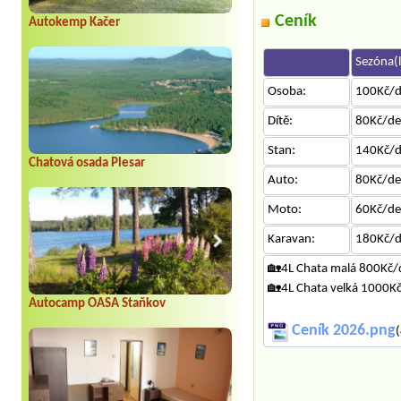
Ceník
Autokemp Kačer
Sezóna(l
Osoba:
100Kč/
Dítě:
80Kč/d
Stan:
140Kč/
Chatová osada Plesar
Auto:
80Kč/d
Moto:
60Kč/d
Karavan:
180Kč/
🏡4L Chata malá 800Kč/
🏡4L Chata velká 1000K
Autocamp OASA Staňkov
Ceník 2026.png
(