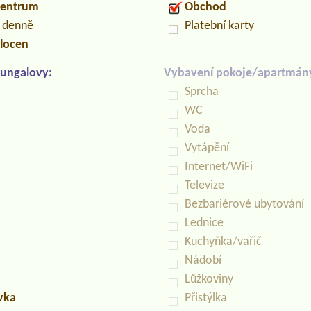
centrum
Obchod
n denně
Platební karty
locen
ungalovy:
Vybavení pokoje/apartmán
Sprcha
WC
Voda
Vytápění
Internet/WiFi
Televize
Bezbariérové ubytování
Lednice
Kuchyňka/vařič
Nádobí
Lůžkoviny
uvka
Přistýlka