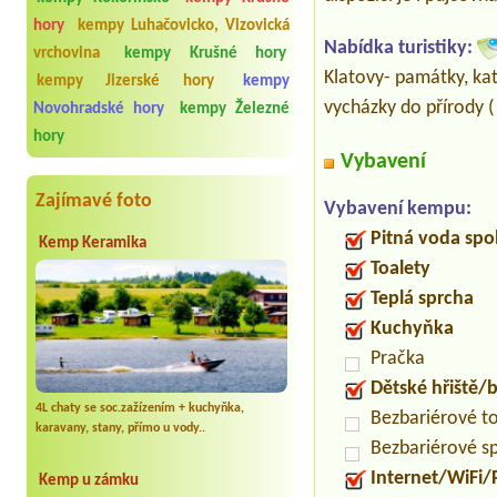
hory
kempy Luhačovicko, Vizovická
Nabídka turistiky:
vrchovina
kempy Krušné hory
Klatovy- památky, kat
kempy Jizerské hory
kempy
vycházky do přírody (
Novohradské hory
kempy Železné
hory
Vybavení
Zajímavé foto
Vybavení kempu:
Pitná voda spo
Kemp Keramika
Toalety
Teplá sprcha
Kuchyňka
Pračka
Dětské hřiště
4L chaty se soc.zažízením + kuchyňka,
Bezbariérové t
karavany, stany, přímo u vody..
Bezbariérové s
Internet/WiFi/
Kemp u zámku