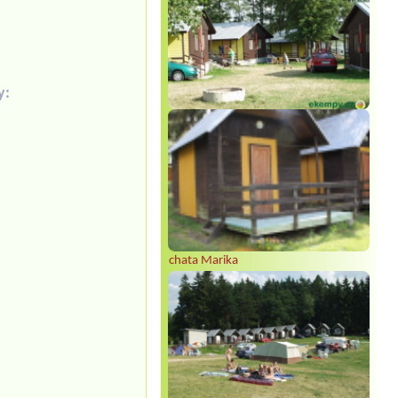
y:
chata Marika