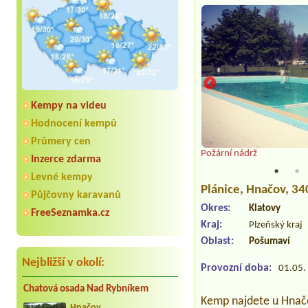
Kempy na videu
Hodnocení kempů
Průmery cen
Požární nádrž
Inzerce zdarma
Levné kempy
Plánice
, Hnačov, 3
Půjčovny karavanů
Okres:
Klatovy
FreeSeznamka.cz
Kraj:
Plzeňský kraj
Oblast:
Pošumaví
Nejbližší v okolí:
Provozní doba:
01.05. 
Chatová osada Nad Rybníkem
Kemp najdete u Hnačo
Hnačov