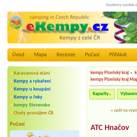
Soubory cookie z
Úvod
Mapa
Recenze
Počasí
Přihlásit
kempy Plzeňský kraj
»
k
Karavanová stání
kempy Plzeňský kraj Ma
Kempy a rybaření
Kempy u koupání
Kapacity
Vybaven
Kempy u řeky
kempy Slovensko
«
zpět na výpi
Chaty pronájem ČR
Počasí
ATC Hnačov