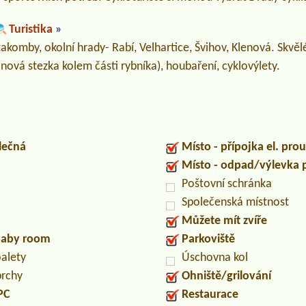
Turistika
»
akomby, okolní hrady- Rabí, Velhartice, Švihov, Klenová. Skvě
 nová stezka kolem části rybníka), houbaření, cyklovýlety.
lečná
Místo - přípojka el. pro
Místo - odpad/výlevka
Poštovní schránka
Společenská místnost
Můžete mít zvíře
/baby room
Parkoviště
oalety
Úschovna kol
prchy
Ohniště/grilování
PC
Restaurace