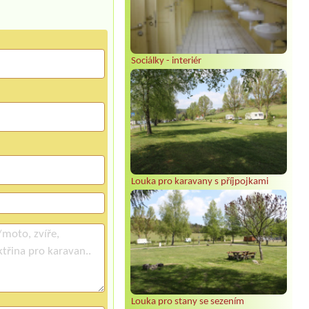
Sociálky - interiér
Louka pro karavany s příjpojkami
Louka pro stany se sezením