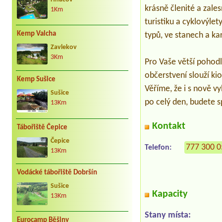
krásně členité a zale
1Km
turistiku a cyklovýle
Kemp Valcha
typů, ve stanech a k
Zavlekov
3Km
Pro Vaše větší pohodl
občerstvení slouží k
Kemp Sušice
Věříme, že i s nově 
Sušice
po celý den, budete s
13Km
Kontakt
Tábořiště Čepice
Čepice
777 300 
Telefon:
13Km
Vodácké tábořiště Dobršín
Sušice
Kapacity
13Km
Stany místa:
Eurocamp Běšiny