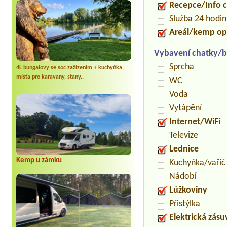
Recepce/Info 
Služba 24 hodi
Areál/kemp op
Vybavení chatky/b
Sprcha
4L bungalovy se soc.zažízením + kuchyňka,
místa pro karavany, stany..
WC
Voda
Vytápění
Internet/WiFi
Televize
Lednice
Kemp u zámku
Kuchyňka/vařič
Nádobí
Lůžkoviny
Přistýlka
Elektrická zás