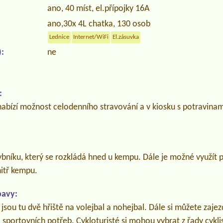
ano, 40 míst, el.přípojky 16A
ano,30x 4L chatka, 130 osob
Lednice
Internet/WiFi
El.zásuvka
:
ne
:
abízí možnost celodenního stravování a v kiosku s potravina
bníku, který se rozkládá hned u kempu. Dále je možné využít p
itř kempu.
bavy:
jsou tu dvě hřiště na volejbal a nohejbal. Dále si můžete zajezd
a sportovních potřeb. Cykloturisté si mohou vybrat z řady cyklis