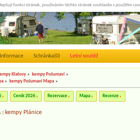
lepšují funkci stránek, používáním těchto stránek souhlasíte s použitím co
Informace
Schránka(
0
)
Letní soutěž
empy Klatovy
»
kempy Pošumaví
»
pa
»
kempy Pošumaví Mapa
»
í
Ceník 2026
Rezervace
Mapa
Recenze
kempy Plánice
s
|