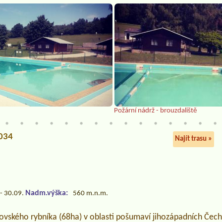
Požární nádrž - brouzdaliště
4034
Najít trasu »
Nadm.výška:
- 30.09.
560 m.n.m.
vského rybníka (68ha) v oblasti pošumaví jihozápadních Čech 