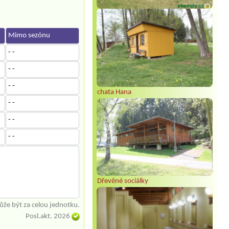
Mimo sezónu
- -
- -
- -
chata Hana
- -
- -
- -
Dřevěné sociálky
že být za celou jednotku.
Posl.akt. 2026