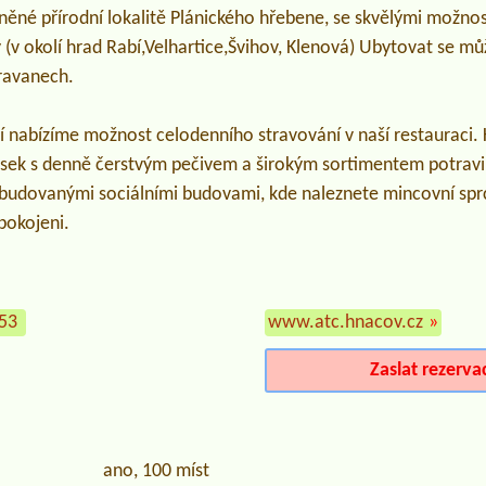
sněné přírodní lokalitě Plánického hřebene, se skvělými možno
ty (v okolí hrad Rabí,Velhartice,Švihov, Klenová) Ubytovat se 
aravanech.
í nabízíme možnost celodenního stravování v naší restauraci.
iosek s denně čerstvým pečivem a širokým sortimentem potravi
vybudovanými sociálními budovami, kde naleznete mincovní spr
pokojeni.
053
www.atc.hnacov.cz
»
Zaslat rezerva
ano, 100 míst