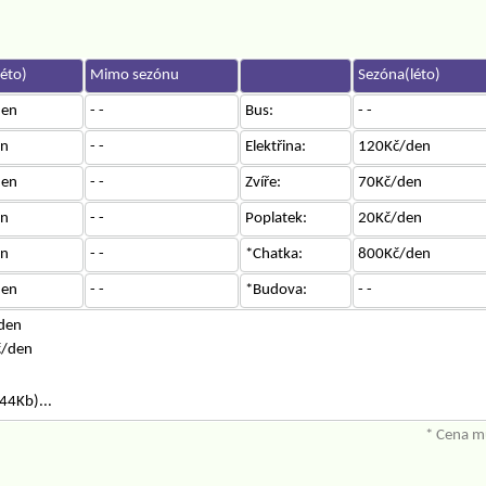
éto)
Mimo sezónu
Sezóna(léto)
den
- -
Bus:
- -
en
- -
Elektřina:
120Kč/den
den
- -
Zvíře:
70Kč/den
en
- -
Poplatek:
20Kč/den
en
- -
*Chatka:
800Kč/den
den
- -
*Budova:
- -
den
č/den
44Kb)...
* Cena mů