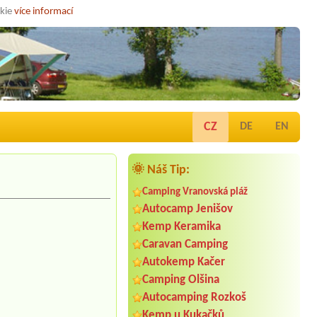
okie
více informací
CZ
DE
EN
🌞 Náš Tip:
Camping Vranovská pláž
Autocamp Jenišov
Kemp Keramika
Caravan Camping
Autokemp Kačer
Camping Olšina
Autocamping Rozkoš
Kemp u Kukačků