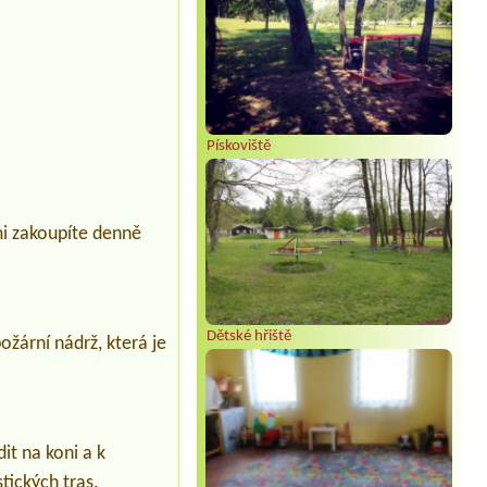
Pískoviště
mi zakoupíte denně
Dětské hřiště
ožární nádrž, která je
it na koni a k
tických tras.