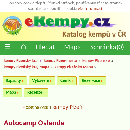
Soubory cookie zlepšují funkci stránek, používáním těchto stránek
souhlasíte s použitím cookie
více informací
☰
⌂
Hledat
Mapa
Schránka(
0
)
kempy Plzeňský kraj
»
kempy Plzeň-město
»
kempy Plzeňsko
»
kempy Plzeňský kraj Mapa
»
kempy Plzeňsko Mapa
»
Kapacity
Vybavení
Ceník
Rezervace
Mapa
Recenze
kempy Plzeň
«
zpět na výpis
|
Autocamp Ostende