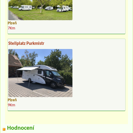
Plzeň
7Km
Stellplatz Purkmistr
Plzeň
9Km
Hodnocení