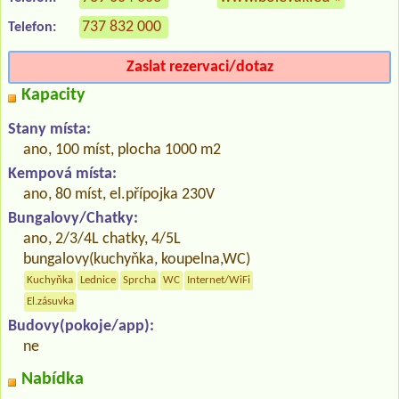
737 832 000
Telefon:
Zaslat rezervaci/dotaz
Kapacity
Stany místa:
ano, 100 míst, plocha 1000 m2
Kempová místa:
ano, 80 míst, el.přípojka 230V
Bungalovy/Chatky:
ano, 2/3/4L chatky, 4/5L
bungalovy(kuchyňka, koupelna,WC)
Kuchyňka
Lednice
Sprcha
WC
Internet/WiFi
El.zásuvka
Budovy(pokoje/app):
ne
Nabídka