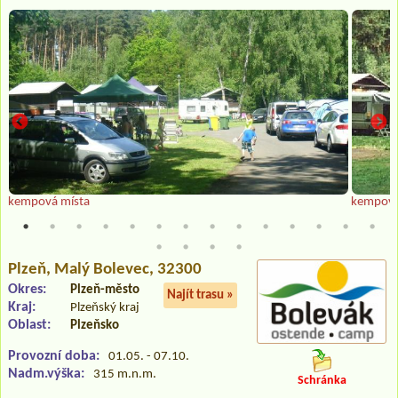
kempová místa
kempová
Plzeň
, Malý Bolevec, 32300
Okres:
Plzeň-město
Najít trasu »
Kraj:
Plzeňský kraj
Oblast:
Plzeňsko
Provozní doba:
01.05. - 07.10.
Nadm.výška:
315 m.n.m.
Schránka