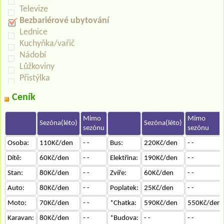
Televize
Bezbariérové ubytování
Lednice
Kuchyňka/vařič
Nádobí
Lůžkoviny
Přistýlka
Ceník
Mimo
Mimo
Sezóna(léto)
Sezóna(léto)
sezónu
sezónu
Osoba:
110Kč/den
- -
Bus:
220Kč/den
- -
Dítě:
60Kč/den
- -
Elektřina:
190Kč/den
- -
Stan:
80Kč/den
- -
Zvíře:
60Kč/den
- -
Auto:
80Kč/den
- -
Poplatek:
25Kč/den
- -
Moto:
70Kč/den
- -
*Chatka:
590Kč/den
550Kč/den
Karavan:
80Kč/den
- -
*Budova:
- -
- -