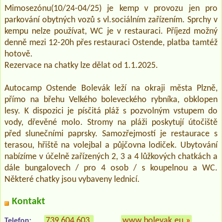
Mimosezónu(10/24-04/25) je kemp v provozu jen pro
parkování obytných vozů s vl.sociálním zařízením. Sprchy v
kempu nelze používat, WC je v restauraci. Příjezd možný
denně mezi 12-20h přes restauraci Ostende, platba tamtéž
hotově.
Rezervace na chatky lze dělat od 1.1.2025.
Autocamp Ostende Bolevák leží na okraji města Plzně,
přímo na břehu Velkého boleveckého rybníka, obklopen
lesy. K dispozici je písčitá pláž s pozvolným vstupem do
vody, dřevěné molo. Stromy na pláži poskytují útočiště
před slunečními paprsky. Samozřejmostí je restaurace s
terasou, hřiště na volejbal a půjčovna lodiček. Ubytování
nabízíme v účelně zařízených 2, 3 a 4 lůžkových chatkách a
dále bungalovech / pro 4 osob / s koupelnou a WC.
Některé chatky jsou vybaveny lednicí.
Kontakt
739 604 603
www.bolevak.eu
»
Telefon: