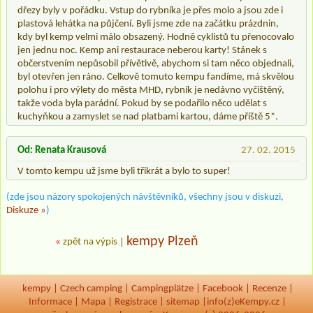
dřezy byly v pořádku. Vstup do rybníka je přes molo a jsou zde i
plastová lehátka na půjčení. Byli jsme zde na začátku prázdnin,
kdy byl kemp velmi málo obsazený. Hodně cyklistů tu přenocovalo
jen jednu noc. Kemp ani restaurace neberou karty! Stánek s
občerstvením nepůsobil přívětivě, abychom si tam něco objednali,
byl otevřen jen ráno. Celkově tomuto kempu fandíme, má skvělou
polohu i pro výlety do města MHD, rybník je nedávno vyčištěný,
takže voda byla parádní. Pokud by se podařilo něco udělat s
kuchyňkou a zamyslet se nad platbami kartou, dáme příště 5*.
Od: Renata Krausová
27. 02. 2015
V tomto kempu už jsme byli třikrát a bylo to super!
(zde jsou názory spokojených návštěvníků, všechny jsou v diskuzi,
Diskuze »
)
kempy Plzeň
«
zpět na výpis
|
kempy
|
Czech camping
|
Campingplätze
|
Facebook
|
Recenze
|
Informace
|
Mapa
|
Registrace
|
sitemap
|
info(z)eKempy.cz |