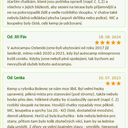
starším chatkám, které jsou potřeba opravit (např. č. 1,2) a
všechny v jejich blízkosti, aby sezení na terase bylo příjemnější a
ne na polorozpadlé židli a vedle rozbitého sloupku. V chatce také
nebyla žádná odkládací plocha (aspoň skříňka nebo police). WC a
koupelny byly čisté, celý kemp je udržovaný.
Od: Jiří Páv
18. 08. 2024
V autocampu Ostende jsme byli ubytováni od roku 2017 již
šestkrát, mimo roků 2020 a 2021, kdy byl autocamp mimoprovoz
kvůli covidu. Kdyby jsme nebyli plně spokojeni, tak bychom asi
nevyužívali služeb tohoto autocampu.
Od: Lenka
10. 07. 2023
Kemp u rybníka Bolevec se nám moc líbil. Byl velmi hezky
upravený, pěkná místa pro stanování (pod stromy), takže nebylo
horko přes den. Některé chatky by si zasloužily opravit (např. č. 2)
rozbitý sloupek na terase. Novější chatky vypadaly moc pěkně.
WC, koupelna a sprchy (za 20,- Kč) čisté, dostatečné množství,
denně uklizené. Horší už byla kuchyňka - kde nebyla lednice pro
stany, přitom tam bylo tolik zbytečných věcí, kam by se lednice
dala umístit. 2 dřezy ve velmi špatném stavu - smrděly. Nerezové