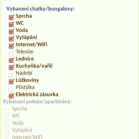
Vybavení chatky/bungalovy:
Sprcha
WC
Voda
Vytápění
Internet/WiFi
Televize
Lednice
Kuchyňka/vařič
Nádobí
Lůžkoviny
Přistýlka
Elektrická zásuvka
Vybavení pokoje/apartmány:
Sprcha
WC
Voda
Vytápění
Internet/WiFi