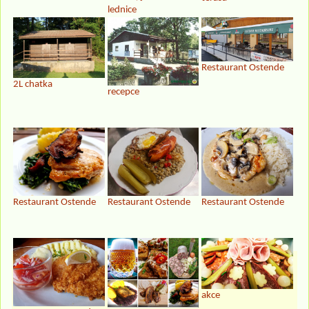
lednice
Restaurant Ostende
2L chatka
recepce
Restaurant Ostende
Restaurant Ostende
Restaurant Ostende
akce