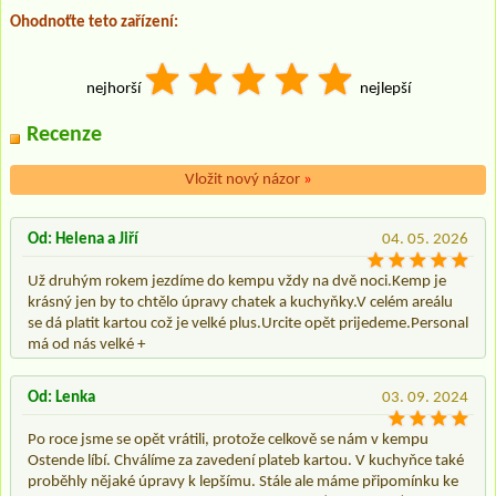
Ohodnoťte teto zařízení:
nejhorší
nejlepší
Recenze
Vložit nový názor
»
Od: Helena a Jiří
04. 05. 2026
Už druhým rokem jezdíme do kempu vždy na dvě noci.Kemp je
krásný jen by to chtělo úpravy chatek a kuchyňky.V celém areálu
se dá platit kartou což je velké plus.Urcite opět prijedeme.Personal
má od nás velké +
Od: Lenka
03. 09. 2024
Po roce jsme se opět vrátili, protože celkově se nám v kempu
Ostende líbí. Chválíme za zavedení plateb kartou. V kuchyňce také
proběhly nějaké úpravy k lepšímu. Stále ale máme připomínku ke