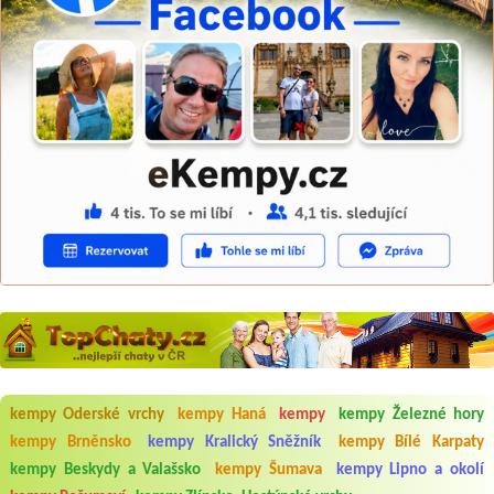
kempy Oderské vrchy
kempy Haná
kempy
kempy Železné hory
kempy Brněnsko
kempy Kralický Sněžník
kempy Bílé Karpaty
Aneta Melicharová
***
kempy Beskydy a Valašsko
kempy Šumava
kempy Lipno a okolí
Byli jsme zde v týdnu od 25.7. do 1.8. 2026. Kemp jako takový je pěkný.