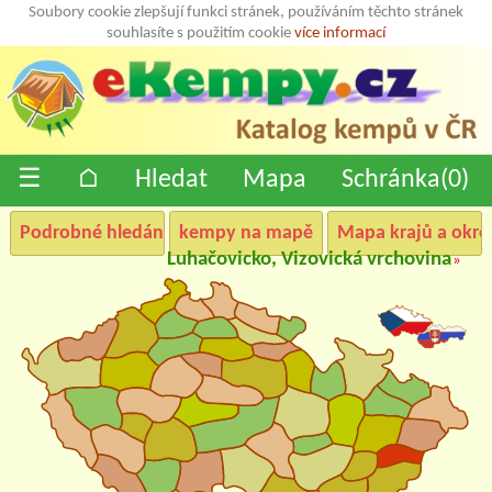
Soubory cookie zlepšují funkci stránek, používáním těchto stránek
souhlasíte s použitím cookie
více informací
☰
⌂
Hledat
Mapa
Schránka(
0
)
Podrobné hledání
kempy na mapě
Mapa krajů a okre
Luhačovicko, Vizovická vrchovina
»