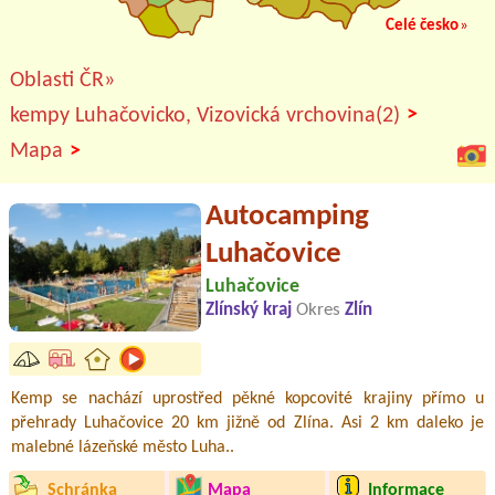
Celé česko
»
Oblasti ČR»
>
kempy Luhačovicko, Vizovická vrchovina(2)
>
Mapa
Autocamping
Luhačovice
Luhačovice
Zlínský kraj
Okres
Zlín
Kemp se nachází uprostřed pěkné kopcovité krajiny přímo u
přehrady Luhačovice 20 km jižně od Zlína. Asi 2 km daleko je
malebné lázeňské město Luha..
Schránka
Mapa
Informace