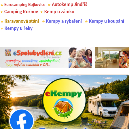
Autokemp Jindřiš
Eurocamping Bojkovice
Camping Rožnov
Kemp u zámku
Karavanová stání
Kempy a rybaření
Kempy u koupání
Kempy u řeky