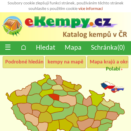
Soubory cookie zlepšují funkci stránek, používáním těchto stránek
souhlasíte s použitím cookie
více informací
☰
⌂
Hledat
Mapa
Schránka(
0
)
Podrobné hledání
kempy na mapě
Mapa krajů a okre
Polabí
»