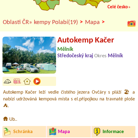
Celé česko
»
>
>
Oblasti ČR»
kempy Polabí(19)
Mapa
Autokemp Kačer
Mělník
Středočeský kraj
Okres
Mělník
Autokemp Kačer leží vedle čistého jezera Ovčáry s pláží 🏖️ a
nabízí udržováná kempová místa s el.přípojkou na travnaté ploše
⛺.
🛖 Ub..
Schránka
Mapa
Informace