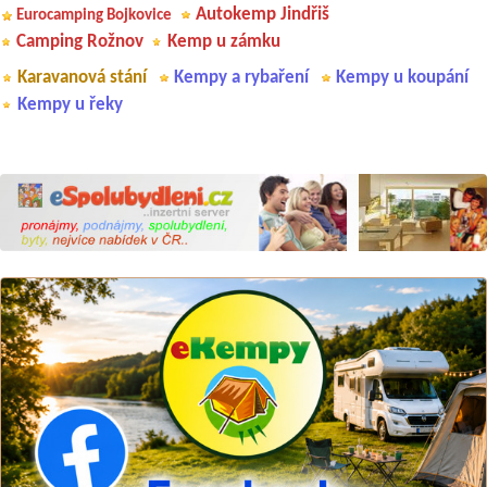
Autokemp Jindřiš
Eurocamping Bojkovice
Camping Rožnov
Kemp u zámku
Karavanová stání
Kempy a rybaření
Kempy u koupání
Kempy u řeky