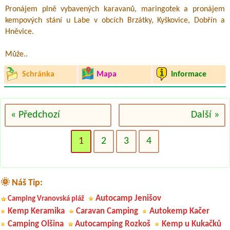
Pronájem plně vybavených karavanů, maringotek a pronájem
kempových stání u Labe v obcích Brzátky, Kyškovice, Dobřín a
Hněvice.
Může..
Schránka
Mapa
Informace
« Předchozí
Další »
1
2
3
4
🌞 Náš Tip:
Autocamp Jenišov
Camping Vranovská pláž
Kemp Keramika
Caravan Camping
Autokemp Kačer
Camping Olšina
Autocamping Rozkoš
Kemp u Kukačků