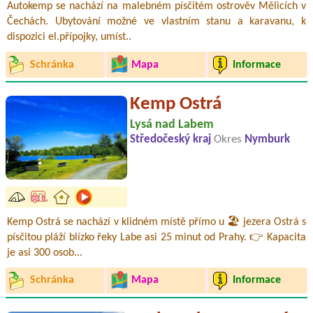
Autokemp se nachází na malebném písčitém ostrověv Mělicích v
Čechách. Ubytování možné ve vlastním stanu a karavanu, k
dispozici el.přípojky, umíst..
Schránka
Mapa
Informace
Kemp Ostrá
Lysá nad Labem
Středočeský kraj
Okres
Nymburk
Kemp Ostrá se nachází v klidném místě přímo u 🏖️ jezera Ostrá s
písčitou pláží blízko řeky Labe asi 25 minut od Prahy. 👉 Kapacita
je asi 300 osob...
Schránka
Mapa
Informace