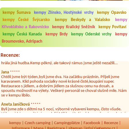
kempy Šumava
kempy Zlínsko, Hostýnské vrchy
kempy Opavsko
kempy České Švýcarsko
kempy Beskydy a Valašsko
kempy
Křivoklátsko a Rakovnicko
kempy Kralický Sněžník
kempy Povltaví
Aneta Melicharová
***
Byli jsme zde v týdnu od 25.7. do 1.8. 2026. Kemp jako takový je pěkný.
kempy Česká Kanada
kempy Brdy
kempy Oderské vrchy
kempy
V umývárně i na WC bylo vždy čisto, doplněný papír i utěrky, což při
Broumovsko, Adršpach
množství návštěvníků není samozřejmost. V kempu je obchod a
restaurace, kebab a další občerstvení. Co nás ale velice zklamalo byl
celodenní hluk z repráků u stanů a absolutní bezohlednost ostatních
Recenze:
ubytovaných. Přes den jsem si připadala jak na pouti- z každého koutu
hrála jiná hudba.Kemp pěkný, ale takový rámus jsme ještě nezažili...
Jana
*****
Chtěli jsme být týden,byli jsme dva. Na začátku prázdnin. Přijeli jsme
karavanem. Klid pohoda socialky nové krásné čisté,koupání super.
Restaurace s jídlem, a dobrým jídlem za slušnou cenu na dosah, a
spoustu možností na výlety. Veškerý personál se choval slušně mile. Nám
se v kempu líbilo.
Aneta Janíčková
*****
Byli jsme zde s dětmi na 5 nocí, výborné vybavení kempu, čisto všude.
Výborná káva, mošt i víno a další.Milí hostitelé, vždy usměvaví a ochotní,
umístění kempu blízko všem zážitkům ať turistickým,tak vodním. V
docházkové blízkosti kempu vodní nádrž, restaurace a bazénem,
kempy
|
Czech camping
|
Campingplätze
|
Facebook
|
Recenze
|
autobusová zastávka, obchod a další. Děkujeme, bylo to úžasné.
Informace
|
Mapa
|
Registrace
|
sitemap
|
info(z)eKempy.cz |