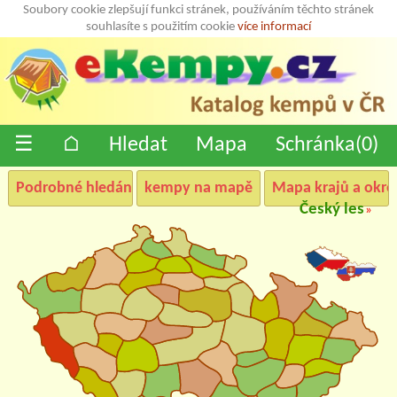
Soubory cookie zlepšují funkci stránek, používáním těchto stránek
souhlasíte s použitím cookie
více informací
☰
⌂
Hledat
Mapa
Schránka(
0
)
Podrobné hledání
kempy na mapě
Mapa krajů a okre
Český les
»