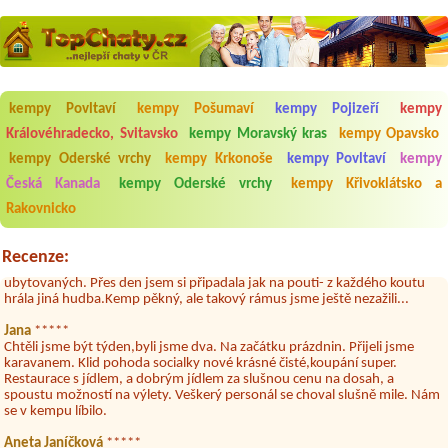
kempy Povltaví
kempy Pošumaví
kempy Pojizeří
kempy
Královéhradecko, Svitavsko
kempy Moravský kras
kempy Opavsko
kempy Oderské vrchy
kempy Krkonoše
kempy Povltaví
kempy
Aneta Melicharová
***
Česká Kanada
kempy Oderské vrchy
kempy Křivoklátsko a
Byli jsme zde v týdnu od 25.7. do 1.8. 2026. Kemp jako takový je pěkný.
Rakovnicko
V umývárně i na WC bylo vždy čisto, doplněný papír i utěrky, což při
množství návštěvníků není samozřejmost. V kempu je obchod a
restaurace, kebab a další občerstvení. Co nás ale velice zklamalo byl
Recenze:
celodenní hluk z repráků u stanů a absolutní bezohlednost ostatních
ubytovaných. Přes den jsem si připadala jak na pouti- z každého koutu
hrála jiná hudba.Kemp pěkný, ale takový rámus jsme ještě nezažili...
Jana
*****
Chtěli jsme být týden,byli jsme dva. Na začátku prázdnin. Přijeli jsme
karavanem. Klid pohoda socialky nové krásné čisté,koupání super.
Restaurace s jídlem, a dobrým jídlem za slušnou cenu na dosah, a
spoustu možností na výlety. Veškerý personál se choval slušně mile. Nám
se v kempu líbilo.
Aneta Janíčková
*****