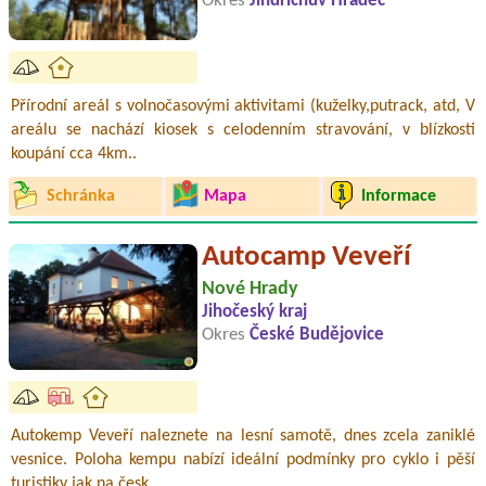
Okres
Jindřichův Hradec
Přírodní areál s volnočasovými aktivitami (kuželky,putrack, atd, V
areálu se nachází kiosek s celodenním stravování, v blízkosti
koupání cca 4km..
Schránka
Mapa
Informace
Autocamp Veveří
Nové Hrady
Jihočeský kraj
Okres
České Budějovice
Autokemp Veveří naleznete na lesní samotě, dnes zcela zaniklé
vesnice. Poloha kempu nabízí ideální podmínky pro cyklo i pěší
turistiky jak na česk..