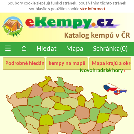
Soubory cookie zlepšují funkci stránek, používáním těchto stránek
souhlasíte s použitím cookie
více informací
☰
⌂
Hledat
Mapa
Schránka(
0
)
Podrobné hledání
kempy na mapě
Mapa krajů a okre
Novohradské hory
»