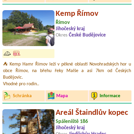
Kemp Římov
Římov
Jihočeský kraj
Okres
České Budějovice
⛺ Kemp Hamr Římov leží v pěkné oblasti Novohradských hor u
obce Římov, na břehu řeky Malše a asi 7km od Českých
Budějovic.
Vhodné pro rodin..
Schránka
Mapa
Informace
Areál Štaindlův kopec
Spáleniště 186
Jihočeský kraj