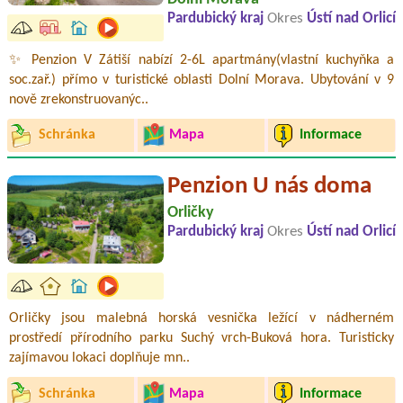
Pardubický kraj
Okres
Ústí nad Orlicí
✨ Penzion V Zátiší nabízí 2-6L apartmány(vlastní kuchyňka a
soc.zař.) přímo v turistické oblasti Dolní Morava. Ubytování v 9
nově zrekonstruovanýc..
Schránka
Mapa
Informace
Penzion U nás doma
Orličky
Pardubický kraj
Okres
Ústí nad Orlicí
Orličky jsou malebná horská vesnička ležící v nádherném
prostředí přírodního parku Suchý vrch-Buková hora. Turisticky
zajímavou lokaci doplňuje mn..
Schránka
Mapa
Informace