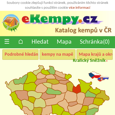
Soubory cookie zlepšují funkci stránek, používáním těchto stránek
souhlasíte s použitím cookie
více informací
☰
⌂
Hledat
Mapa
Schránka(
0
)
Podrobné hledání
kempy na mapě
Mapa krajů a okre
Kralický Sněžník
»