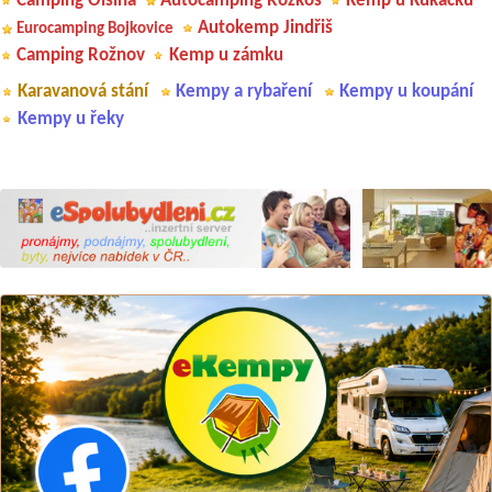
Camping Olšina
Autocamping Rozkoš
Kemp u Kukačků
Autokemp Jindřiš
Eurocamping Bojkovice
Camping Rožnov
Kemp u zámku
Karavanová stání
Kempy a rybaření
Kempy u koupání
Kempy u řeky