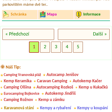
parkovištěm máme dvě ter..
Schránka
Mapa
Informace
« Předchozí
Další »
1
2
3
4
5
🌞 Náš Tip:
Autocamp Jenišov
Camping Vranovská pláž
Kemp Keramika
Caravan Camping
Autokemp Kačer
Camping Olšina
Autocamping Rozkoš
Kemp u Kukačků
Autokemp Jindřiš
Eurocamping Bojkovice
Camping Rožnov
Kemp u zámku
Karavanová stání
Kempy a rybaření
Kempy u koupání