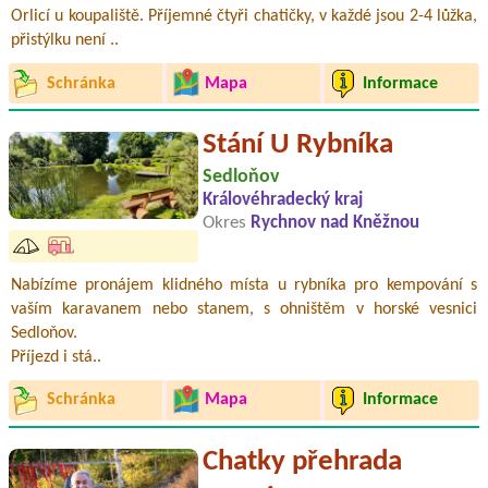
Orlicí u koupaliště. Příjemné čtyři chatičky, v každé jsou 2-4 lůžka,
přistýlku není ..
Schránka
Mapa
Informace
Stání U Rybníka
Sedloňov
Královéhradecký kraj
Okres
Rychnov nad Kněžnou
Nabízíme pronájem klidného místa u rybníka pro kempování s
vaším karavanem nebo stanem, s ohništěm v horské vesnici
Sedloňov.
Příjezd i stá..
Schránka
Mapa
Informace
Chatky přehrada