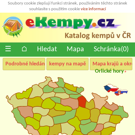
Soubory cookie zlepšují funkci stránek, používáním těchto stránek
souhlasíte s použitím cookie
více informací
☰
⌂
Hledat
Mapa
Schránka(
0
)
Podrobné hledání
kempy na mapě
Mapa krajů a okre
Orlické hory
»