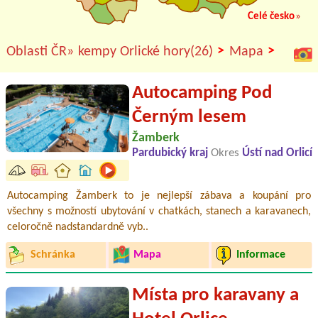
Celé česko
»
>
>
Oblasti ČR»
kempy Orlické hory(26)
Mapa
Autocamping Pod
Černým lesem
Žamberk
Pardubický kraj
Okres
Ústí nad Orlicí
Autocamping Žamberk to je nejlepší zábava a koupání pro
všechny s možností ubytování v chatkách, stanech a karavanech,
celoročně nadstandardně vyb..
Schránka
Mapa
Informace
Místa pro karavany a